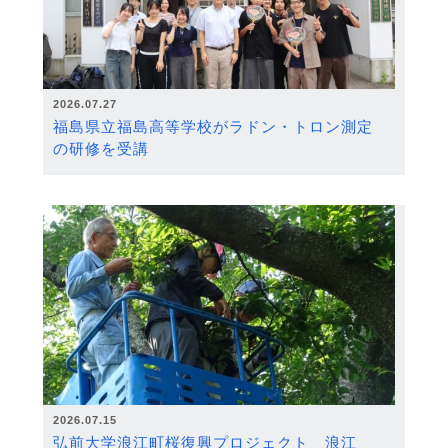
2026.07.27
福島県立福島高等学校がラドン・トロン測定
の研修を受講
2026.07.15
弘前大学浪江町桜復興プロジェクト 浪江