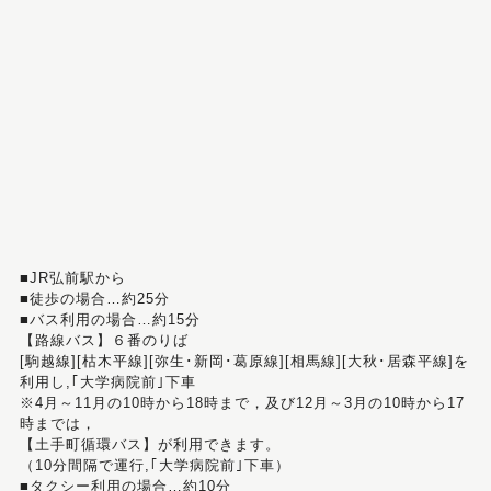
■JR弘前駅から
■徒歩の場合…約25分
■バス利用の場合…約15分
【路線バス】６番のりば
[駒越線][枯木平線][弥生･新岡･葛原線][相馬線][大秋･居森平線]を
利用し,｢大学病院前｣下車
※4月～11月の10時から18時まで，及び12月～3月の10時から17
時までは，
【土手町循環バス】が利用できます。
（10分間隔で運行,｢大学病院前｣下車）
■タクシー利用の場合…約10分