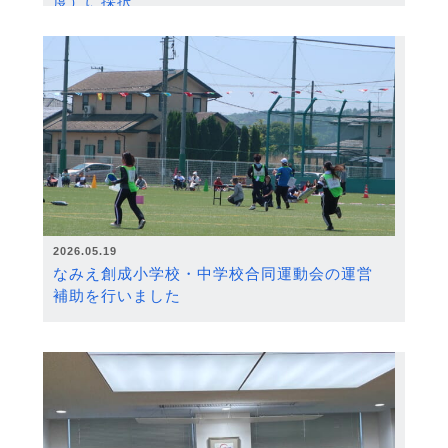
度）に採択
2026.05.19
なみえ創成小学校・中学校合同運動会の運営
補助を行いました