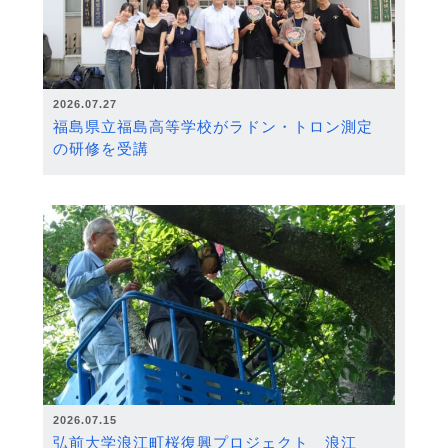
2026.07.27
福島県立福島高等学校がラドン・トロン測定
の研修を受講
2026.07.15
弘前大学浪江町桜復興プロジェクト 浪江