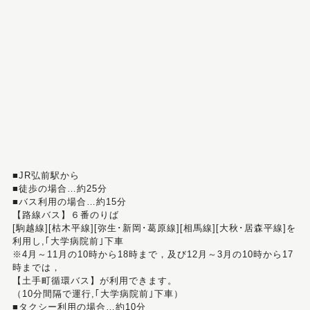
■JR弘前駅から
■徒歩の場合…約25分
■バス利用の場合…約15分
【路線バス】６番のりば
[駒越線][枯木平線][弥生･新岡･葛原線][相馬線][大秋･居森平線]を
利用し,｢大学病院前｣下車
※4月～11月の10時から18時まで，及び12月～3月の10時から17
時までは，
【土手町循環バス】が利用できます。
（10分間隔で運行,｢大学病院前｣下車）
■タクシー利用の場合…約10分