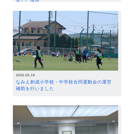
度）に採択
2026.05.19
なみえ創成小学校・中学校合同運動会の運営
補助を行いました