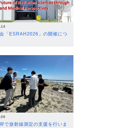
.14
会「ESRAH2026」の開催につ
.08
岸で放射線測定の支援を行いま