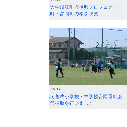
弘前大学浪江町桜復興プロジェクト
浪江町・富岡町の桜を視察
2026.05.19
なみえ創成小学校・中学校合同運動会
の運営補助を行いました