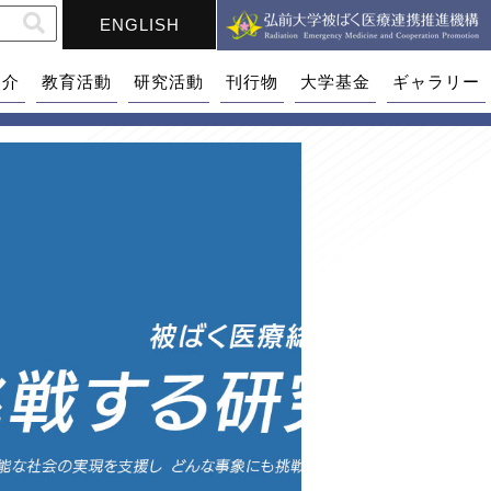
ENGLISH
紹介
教育活動
研究活動
刊行物
大学基金
ギャラリー