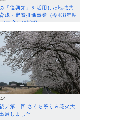
の「復興知」を活用した地域共
育成・定着推進事業（令和8年度
12年度）に採択
.14
後／第二回 さくら祭り＆花火大
出展しました