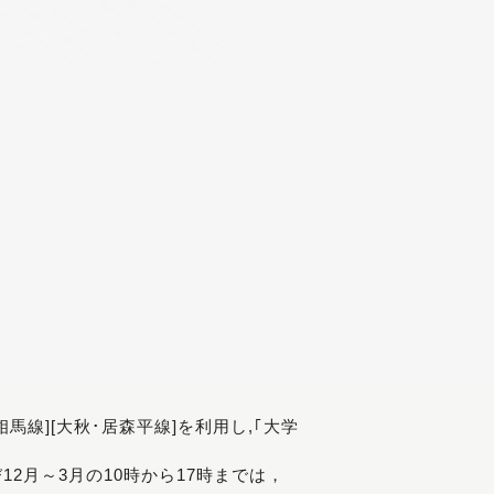
[相馬線][大秋･居森平線]を利用し,｢大学
び12月～3月の10時から17時までは，