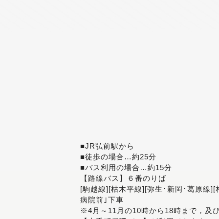
■JR弘前駅から
■徒歩の場合…約25分
■バス利用の場合…約15分
【路線バス】６番のりば
[駒越線][枯木平線][弥生･新岡･葛原線]
病院前｣下車
※4月～11月の10時から18時まで，及