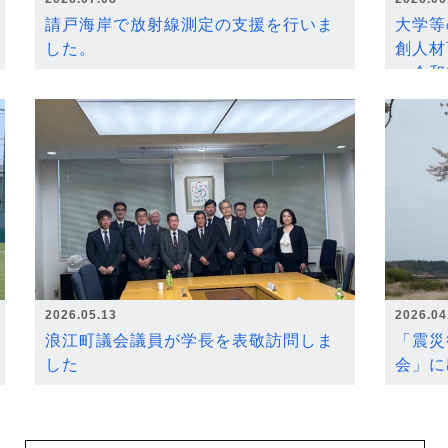
請戸海岸で放射線測定の支援を行いま
大学等
した。
創人材
～令和
2026.05.13
2026.04
浪江町議会議員が学長を表敬訪問しま
「震災
した
会」に