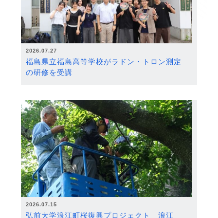
2026.07.27
福島県立福島高等学校がラドン・トロン測定
の研修を受講
2026.07.15
弘前大学浪江町桜復興プロジェクト 浪江