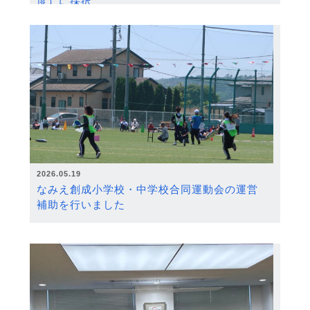
度）に採択
2026.05.19
なみえ創成小学校・中学校合同運動会の運営
補助を行いました