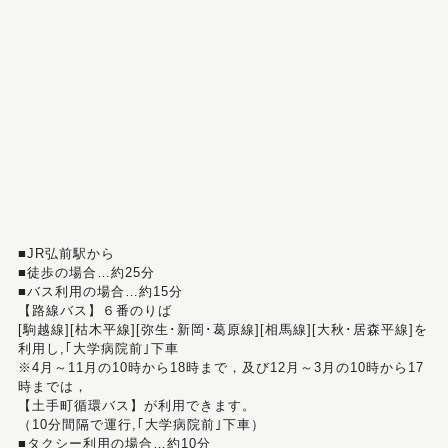
■JR弘前駅から
■徒歩の場合…約25分
■バス利用の場合…約15分
【路線バス】６番のりば
[駒越線][枯木平線][弥生･新岡･葛原線][相馬線][大秋･居森平線]を
利用し,｢大学病院前｣下車
※4月～11月の10時から18時まで，及び12月～3月の10時から17
時までは，
【土手町循環バス】が利用できます。
（10分間隔で運行,｢大学病院前｣下車）
■タクシー利用の場合…約10分