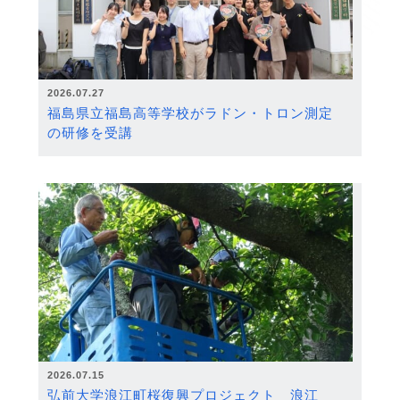
2026.07.27
福島県立福島高等学校がラドン・トロン測定
の研修を受講
2026.07.15
弘前大学浪江町桜復興プロジェクト 浪江