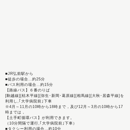
■JR弘前駅から
■徒歩の場合…約25分
■バス利用の場合…約15分
【路線バス】６番のりば
[駒越線][枯木平線][弥生･新岡･葛原線][相馬線][大秋･居森平線]を
利用し,｢大学病院前｣下車
※4月～11月の10時から18時まで，及び12月～3月の10時から17
時までは，
【土手町循環バス】が利用できます。
（10分間隔で運行,｢大学病院前｣下車）
■タクシー利用の場合…約10分