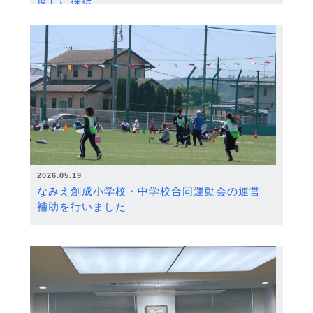
度）に採択
2026.05.19
なみえ創成小学校・中学校合同運動会の運営
補助を行いました