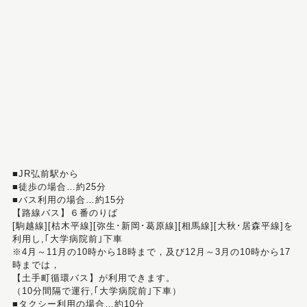
■JR弘前駅から
■徒歩の場合…約25分
■バス利用の場合…約15分
【路線バス】６番のりば
[駒越線][枯木平線][弥生･新岡･葛原線][相馬線][大秋･居森平線]を
利用し,｢大学病院前｣下車
※4月～11月の10時から18時まで，及び12月～3月の10時から17
時までは，
【土手町循環バス】が利用できます。
（10分間隔で運行,｢大学病院前｣下車）
■タクシー利用の場合…約10分