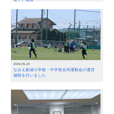
度）に採択
2026.05.19
なみえ創成小学校・中学校合同運動会の運営
補助を行いました