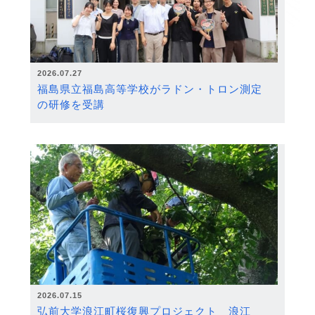
2026.07.27
福島県立福島高等学校がラドン・トロン測定
の研修を受講
2026.07.15
弘前大学浪江町桜復興プロジェクト 浪江