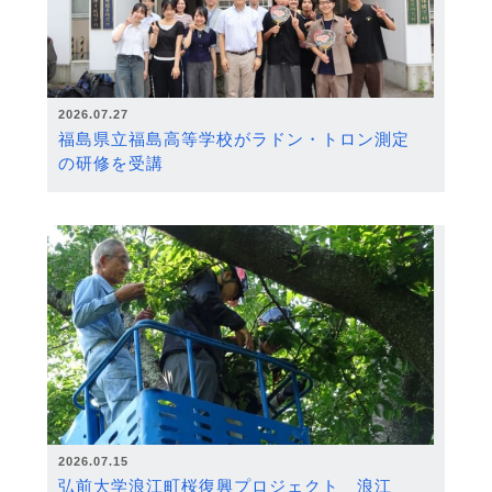
2026.07.27
福島県立福島高等学校がラドン・トロン測定
の研修を受講
2026.07.15
弘前大学浪江町桜復興プロジェクト 浪江