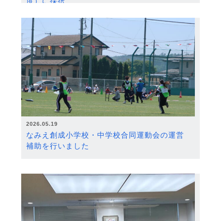
度）に採択
2026.05.19
なみえ創成小学校・中学校合同運動会の運営
補助を行いました