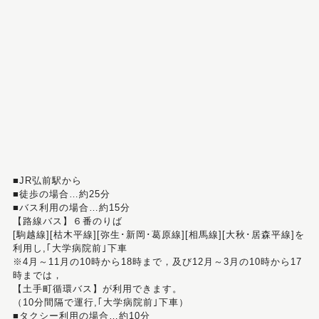
■JR弘前駅から
■徒歩の場合…約25分
■バス利用の場合…約15分
【路線バス】６番のりば
[駒越線][枯木平線][弥生･新岡･葛原線][相馬線][大秋･居森平線]を
利用し,｢大学病院前｣下車
※4月～11月の10時から18時まで，及び12月～3月の10時から17
時までは，
【土手町循環バス】が利用できます。
（10分間隔で運行,｢大学病院前｣下車）
■タクシー利用の場合…約10分