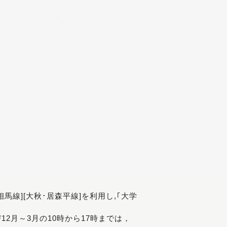
[相馬線][大秋･居森平線]を利用し,｢大学
び12月～3月の10時から17時までは，