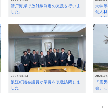
請戸海岸で放射線測定の支援を行いま
大学等
した。
創人材
～令和
2026.05.13
2026.04
浪江町議会議員が学長を表敬訪問しま
「震災
した
会」に