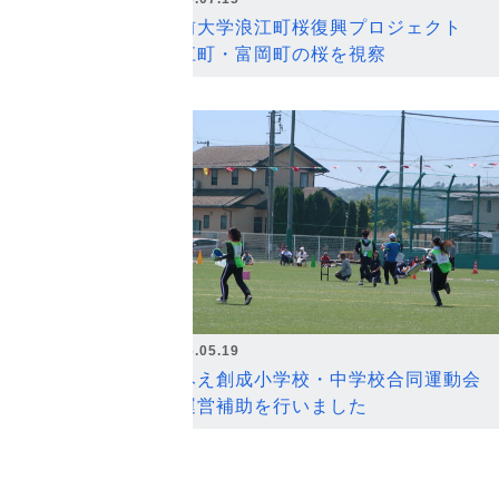
弘前大学浪江町桜復興プロジェクト
浪江町・富岡町の桜を視察
2026.05.19
なみえ創成小学校・中学校合同運動会
の運営補助を行いました