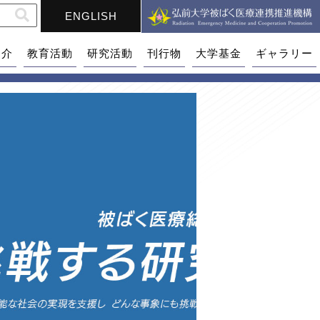
ENGLISH
紹介
教育活動
研究活動
刊行物
大学基金
ギャラリー