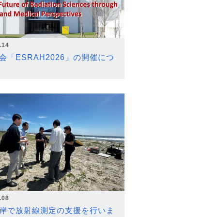
.14
会「ESRAH2026」の開催につ
.08
岸で放射線測定の支援を行いま