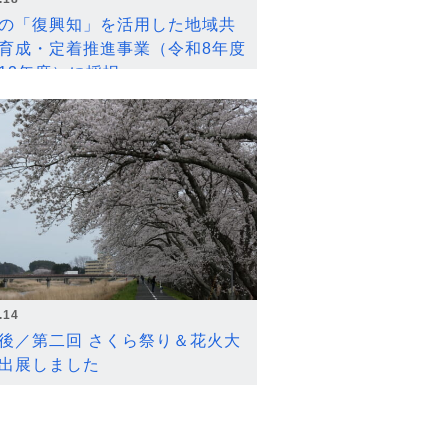
の「復興知」を活用した地域共
育成・定着推進事業（令和8年度
12年度）に採択
.14
後／第二回 さくら祭り＆花火大
出展しました