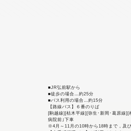
■JR弘前駅から
■徒歩の場合…約25分
■バス利用の場合…約15分
【路線バス】６番のりば
[駒越線][枯木平線][弥生･新岡･葛原線]
病院前｣下車
※4月～11月の10時から18時まで，及