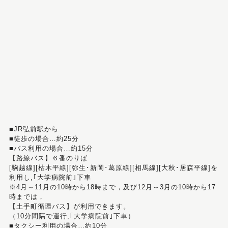
■JR弘前駅から
■徒歩の場合…約25分
■バス利用の場合…約15分
【路線バス】６番のりば
[駒越線][枯木平線][弥生･新岡･葛原線][相馬線][大秋･居森平線]を
利用し,｢大学病院前｣下車
※4月～11月の10時から18時まで，及び12月～3月の10時から17
時までは，
【土手町循環バス】が利用できます。
（10分間隔で運行,｢大学病院前｣下車）
■タクシー利用の場合…約10分