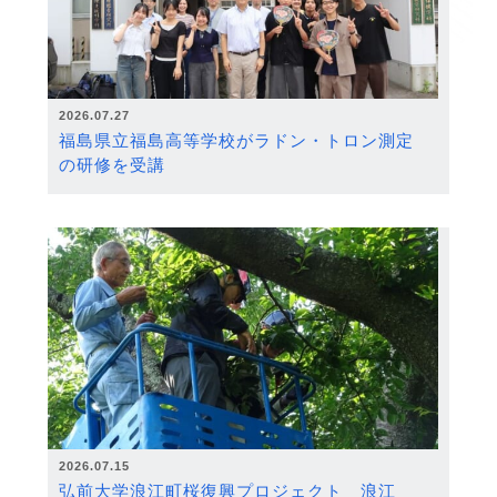
2026.07.27
福島県立福島高等学校がラドン・トロン測定
の研修を受講
2026.07.15
弘前大学浪江町桜復興プロジェクト 浪江