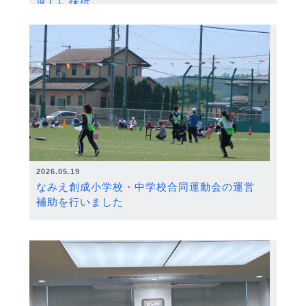
度）に採択
2026.05.19
なみえ創成小学校・中学校合同運動会の運営
補助を行いました