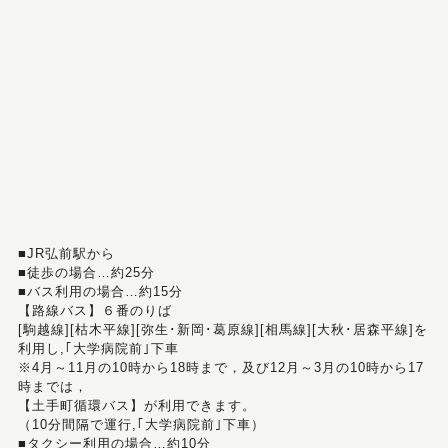
■JR弘前駅から
■徒歩の場合…約25分
■バス利用の場合…約15分
【路線バス】６番のりば
[駒越線][枯木平線][弥生･新岡･葛原線][相馬線][大秋･居森平線]を
利用し,｢大学病院前｣下車
※4月～11月の10時から18時まで，及び12月～3月の10時から17
時までは，
【土手町循環バス】が利用できます。
（10分間隔で運行,｢大学病院前｣下車）
■タクシー利用の場合…約10分