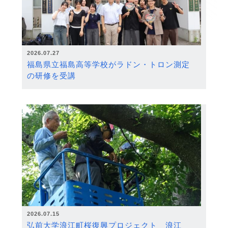
2026.07.27
福島県立福島高等学校がラドン・トロン測定
の研修を受講
2026.07.15
弘前大学浪江町桜復興プロジェクト 浪江