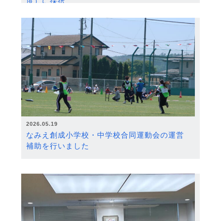
度）に採択
2026.05.19
なみえ創成小学校・中学校合同運動会の運営
補助を行いました