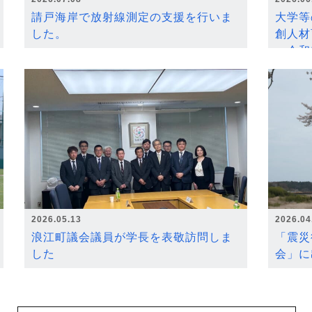
請戸海岸で放射線測定の支援を行いま
大学等
した。
創人材
～令和
2026.05.13
2026.04
浪江町議会議員が学長を表敬訪問しま
「震災
した
会」に