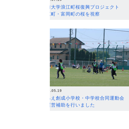
弘前大学浪江町桜復興プロジェクト
浪江町・富岡町の桜を視察
2026.05.19
なみえ創成小学校・中学校合同運動会
の運営補助を行いました