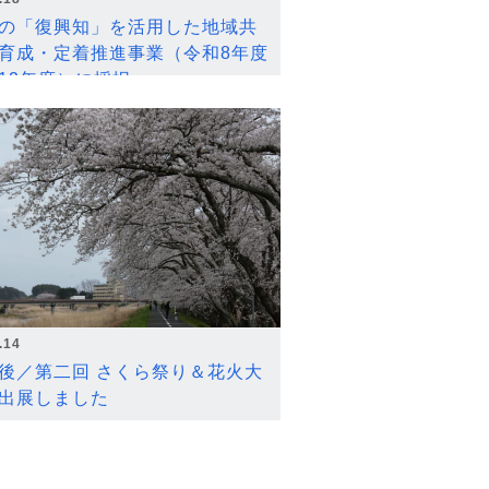
の「復興知」を活用した地域共
育成・定着推進事業（令和8年度
12年度）に採択
.14
後／第二回 さくら祭り＆花火大
出展しました