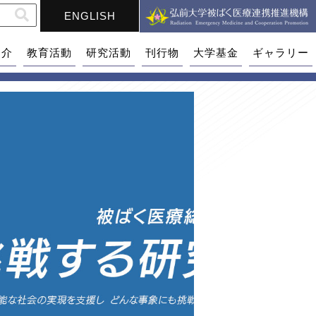
ENGLISH
紹介
教育活動
研究活動
刊行物
大学基金
ギャラリー