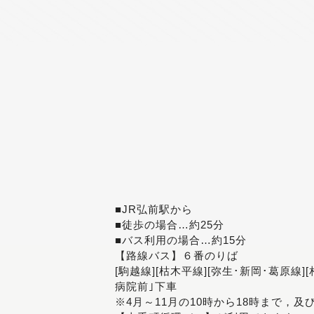
■JR弘前駅から
■徒歩の場合…約25分
■バス利用の場合…約15分
【路線バス】６番のりば
[駒越線][枯木平線][弥生･新岡･葛原線]
病院前｣下車
※4月～11月の10時から18時まで，及