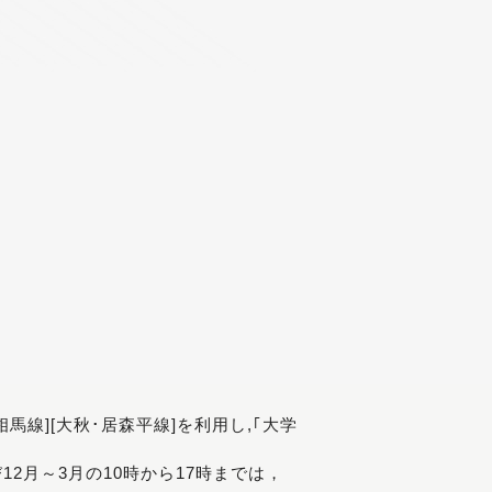
[相馬線][大秋･居森平線]を利用し,｢大学
び12月～3月の10時から17時までは，