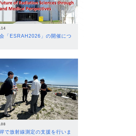
.14
会「ESRAH2026」の開催につ
.08
岸で放射線測定の支援を行いま