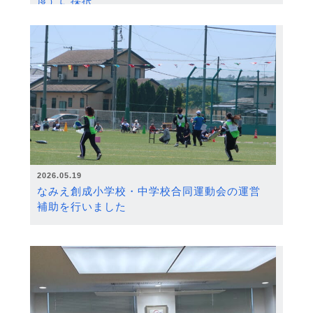
度）に採択
2026.05.19
なみえ創成小学校・中学校合同運動会の運営
補助を行いました