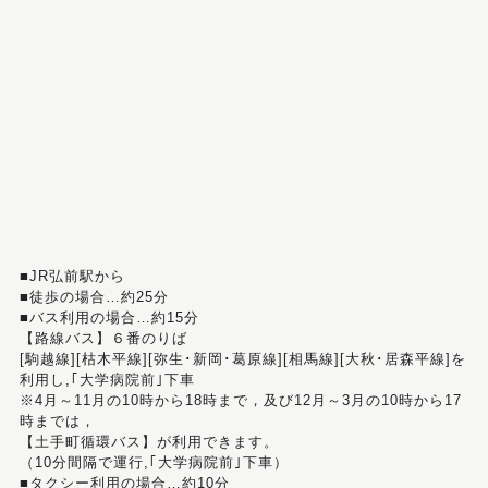
■JR弘前駅から
■徒歩の場合…約25分
■バス利用の場合…約15分
【路線バス】６番のりば
[駒越線][枯木平線][弥生･新岡･葛原線][相馬線][大秋･居森平線]を
利用し,｢大学病院前｣下車
※4月～11月の10時から18時まで，及び12月～3月の10時から17
時までは，
【土手町循環バス】が利用できます。
（10分間隔で運行,｢大学病院前｣下車）
■タクシー利用の場合…約10分