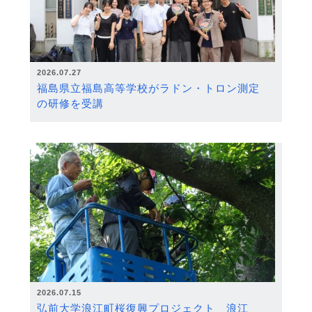
2026.07.27
福島県立福島高等学校がラドン・トロン測定
の研修を受講
2026.07.15
弘前大学浪江町桜復興プロジェクト 浪江