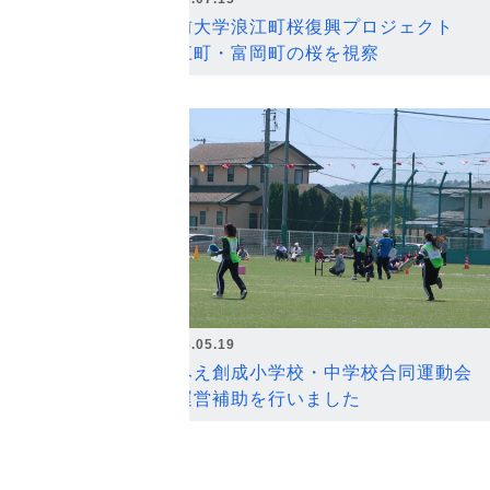
弘前大学浪江町桜復興プロジェクト
浪江町・富岡町の桜を視察
2026.05.19
なみえ創成小学校・中学校合同運動会
の運営補助を行いました