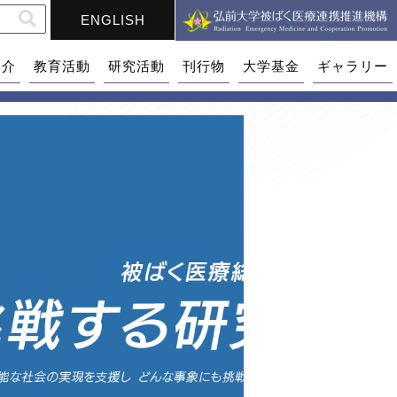
ENGLISH
紹介
教育活動
研究活動
刊行物
大学基金
ギャラリー