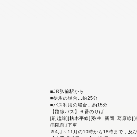
■JR弘前駅から
■徒歩の場合…約25分
■バス利用の場合…約15分
【路線バス】６番のりば
[駒越線][枯木平線][弥生･新岡･葛原線]
病院前｣下車
※4月～11月の10時から18時まで，及