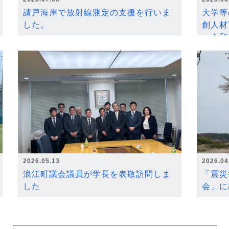
請戸海岸で放射線測定の支援を行いま
大学等
した。
創人材
～令和
2026.05.13
2026.04
浪江町議会議員が学長を表敬訪問しま
「震災
した
会」に