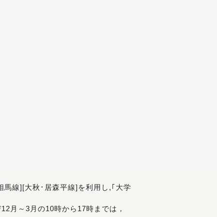
[相馬線][大秋･居森平線]を利用し,｢大学
び12月～3月の10時から17時までは，