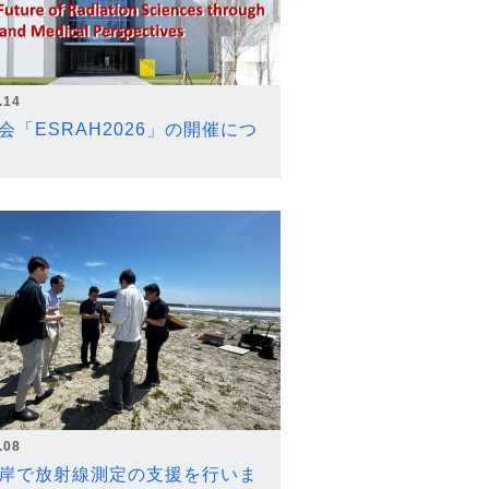
.14
会「ESRAH2026」の開催につ
.08
岸で放射線測定の支援を行いま