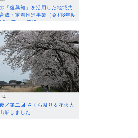
の「復興知」を活用した地域共
育成・定着推進事業（令和8年度
12年度）に採択
.14
後／第二回 さくら祭り＆花火大
出展しました