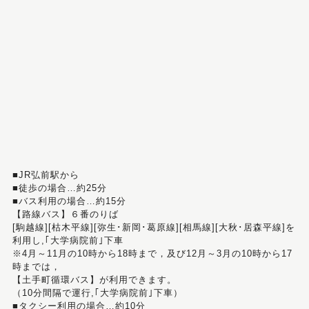
■JR弘前駅から
■徒歩の場合…約25分
■バス利用の場合…約15分
【路線バス】６番のりば
[駒越線][枯木平線][弥生･新岡･葛原線][相馬線][大秋･居森平線]を
利用し,｢大学病院前｣下車
※4月～11月の10時から18時まで，及び12月～3月の10時から17
時までは，
【土手町循環バス】が利用できます。
（10分間隔で運行,｢大学病院前｣下車）
■タクシー利用の場合…約10分