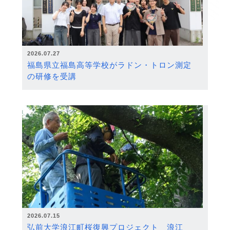
2026.07.27
福島県立福島高等学校がラドン・トロン測定
の研修を受講
2026.07.15
弘前大学浪江町桜復興プロジェクト 浪江