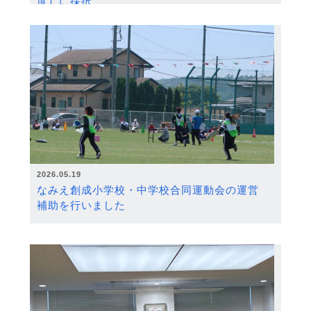
度）に採択
2026.05.19
なみえ創成小学校・中学校合同運動会の運営
補助を行いました