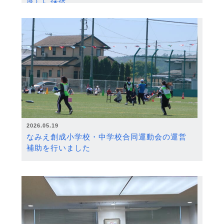
度）に採択
2026.05.19
なみえ創成小学校・中学校合同運動会の運営
補助を行いました