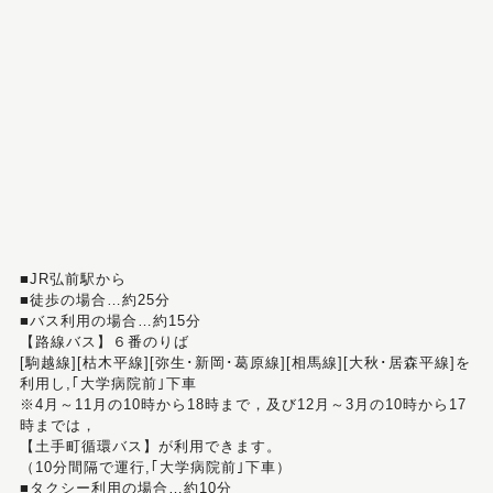
■JR弘前駅から
■徒歩の場合…約25分
■バス利用の場合…約15分
【路線バス】６番のりば
[駒越線][枯木平線][弥生･新岡･葛原線][相馬線][大秋･居森平線]を
利用し,｢大学病院前｣下車
※4月～11月の10時から18時まで，及び12月～3月の10時から17
時までは，
【土手町循環バス】が利用できます。
（10分間隔で運行,｢大学病院前｣下車）
■タクシー利用の場合…約10分