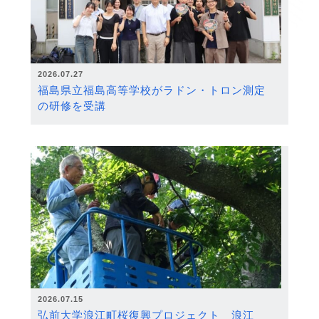
2026.07.27
福島県立福島高等学校がラドン・トロン測定
の研修を受講
2026.07.15
弘前大学浪江町桜復興プロジェクト 浪江