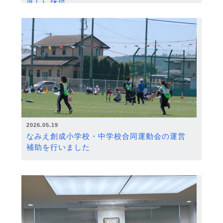
度）に採択
2026.05.19
なみえ創成小学校・中学校合同運動会の運営
補助を行いました