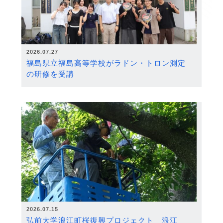
2026.07.27
福島県立福島高等学校がラドン・トロン測定
の研修を受講
2026.07.15
弘前大学浪江町桜復興プロジェクト 浪江