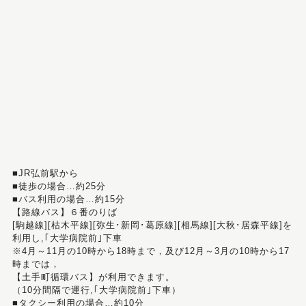
■JR弘前駅から
■徒歩の場合…約25分
■バス利用の場合…約15分
【路線バス】６番のりば
[駒越線][枯木平線][弥生･新岡･葛原線][相馬線][大秋･居森平線]を
利用し,｢大学病院前｣下車
※4月～11月の10時から18時まで，及び12月～3月の10時から17
時までは，
【土手町循環バス】が利用できます。
（10分間隔で運行,｢大学病院前｣下車）
■タクシー利用の場合…約10分