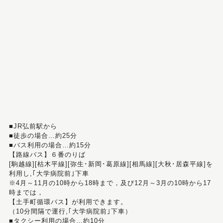
■JR弘前駅から
■徒歩の場合…約25分
■バス利用の場合…約15分
【路線バス】６番のりば
[駒越線][枯木平線][弥生･新岡･葛原線][相馬線][大秋･居森平線]を
利用し,｢大学病院前｣下車
※4月～11月の10時から18時まで，及び12月～3月の10時から17
時までは，
【土手町循環バス】が利用できます。
（10分間隔で運行,｢大学病院前｣下車）
■タクシー利用の場合…約10分