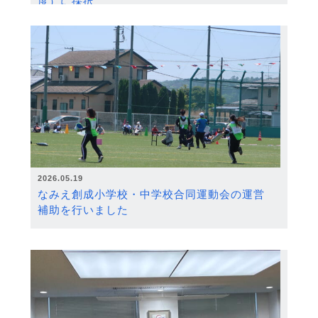
度）に採択
2026.05.19
なみえ創成小学校・中学校合同運動会の運営
補助を行いました