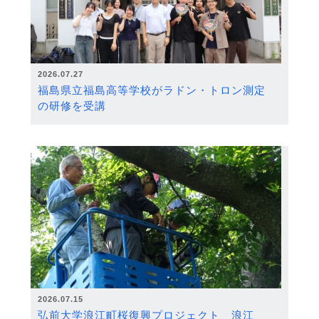
2026.07.27
福島県立福島高等学校がラドン・トロン測定
の研修を受講
2026.07.15
弘前大学浪江町桜復興プロジェクト 浪江