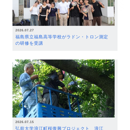
2026.07.27
福島県立福島高等学校がラドン・トロン測定
の研修を受講
2026.07.15
弘前大学浪江町桜復興プロジェクト 浪江