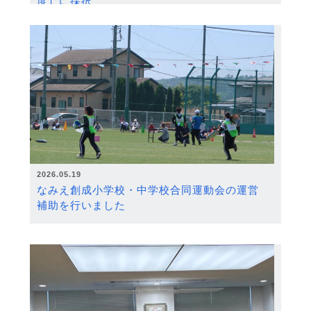
度）に採択
2026.05.19
なみえ創成小学校・中学校合同運動会の運営
補助を行いました