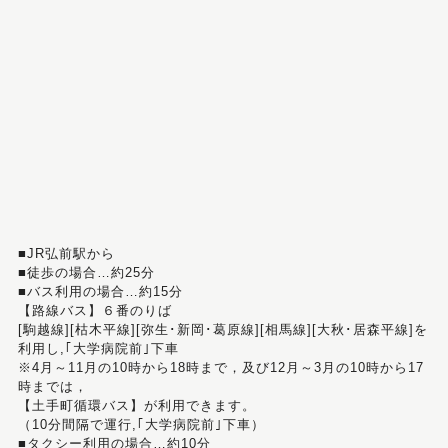
■JR弘前駅から
■徒歩の場合…約25分
■バス利用の場合…約15分
【路線バス】６番のりば
[駒越線][枯木平線][弥生･新岡･葛原線][相馬線][大秋･居森平線]を
利用し,｢大学病院前｣下車
※4月～11月の10時から18時まで，及び12月～3月の10時から17
時までは，
【土手町循環バス】が利用できます。
（10分間隔で運行,｢大学病院前｣下車）
■タクシー利用の場合…約10分