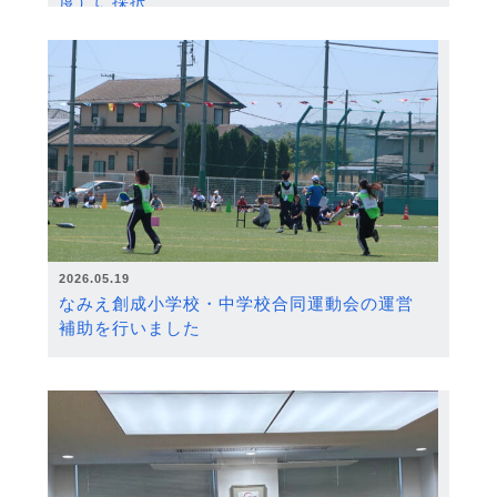
度）に採択
2026.05.19
なみえ創成小学校・中学校合同運動会の運営
補助を行いました