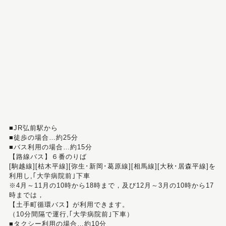
■JR弘前駅から
■徒歩の場合…約25分
■バス利用の場合…約15分
【路線バス】６番のりば
[駒越線][枯木平線][弥生･新岡･葛原線][相馬線][大秋･居森平線]を
利用し,｢大学病院前｣下車
※4月～11月の10時から18時まで，及び12月～3月の10時から17
時までは，
【土手町循環バス】が利用できます。
（10分間隔で運行,｢大学病院前｣下車）
■タクシー利用の場合…約10分