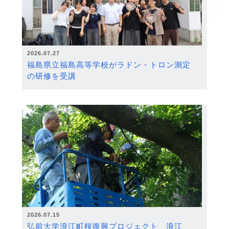
2026.07.27
福島県立福島高等学校がラドン・トロン測定
の研修を受講
2026.07.15
弘前大学浪江町桜復興プロジェクト 浪江