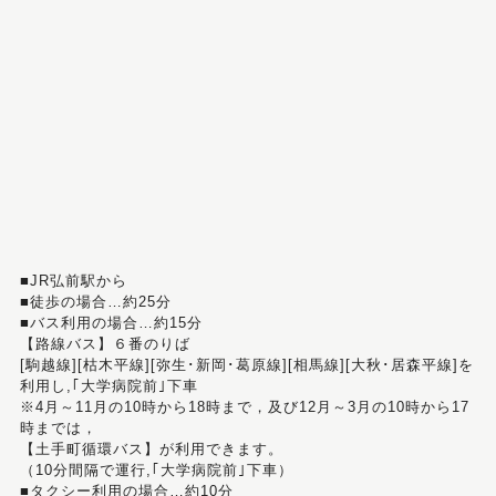
■JR弘前駅から
■徒歩の場合…約25分
■バス利用の場合…約15分
【路線バス】６番のりば
[駒越線][枯木平線][弥生･新岡･葛原線][相馬線][大秋･居森平線]を
利用し,｢大学病院前｣下車
※4月～11月の10時から18時まで，及び12月～3月の10時から17
時までは，
【土手町循環バス】が利用できます。
（10分間隔で運行,｢大学病院前｣下車）
■タクシー利用の場合…約10分