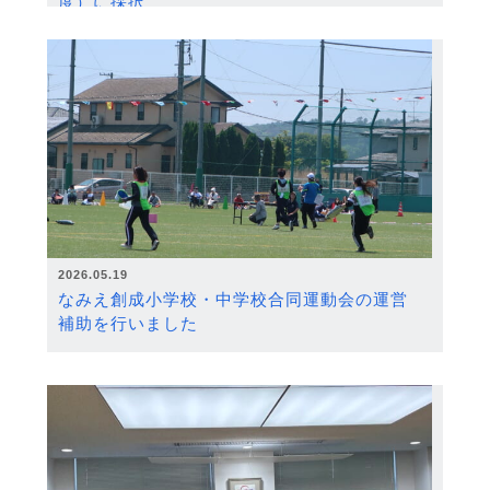
度）に採択
2026.05.19
なみえ創成小学校・中学校合同運動会の運営
補助を行いました