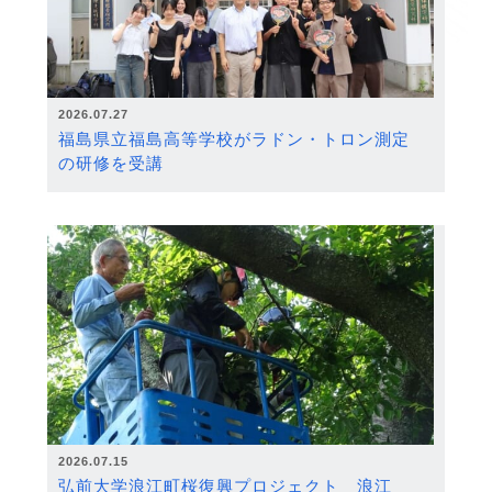
2026.07.27
福島県立福島高等学校がラドン・トロン測定
の研修を受講
2026.07.15
弘前大学浪江町桜復興プロジェクト 浪江