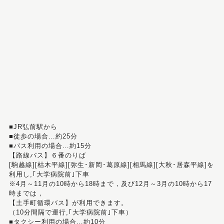
■JR弘前駅から
■徒歩の場合…約25分
■バス利用の場合…約15分
【路線バス】６番のりば
[駒越線][枯木平線][弥生･新岡･葛原線][相馬線][大秋･居森平線]を
利用し,｢大学病院前｣下車
※4月～11月の10時から18時まで，及び12月～3月の10時から17
時までは，
【土手町循環バス】が利用できます。
（10分間隔で運行,｢大学病院前｣下車）
■タクシー利用の場合…約10分