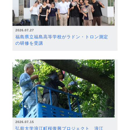
2026.07.27
福島県立福島高等学校がラドン・トロン測定
の研修を受講
2026.07.15
弘前大学浪江町桜復興プロジェクト 浪江