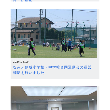
度）に採択
2026.05.19
なみえ創成小学校・中学校合同運動会の運営
補助を行いました