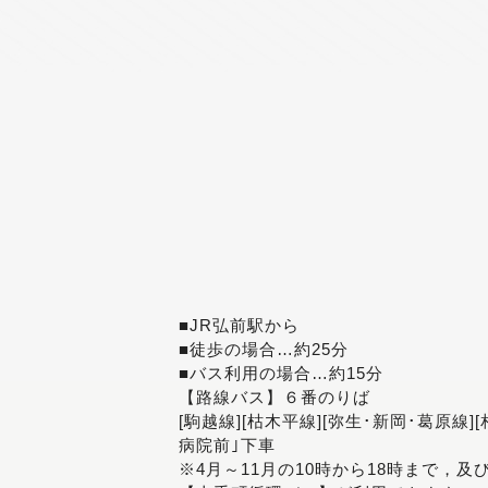
■JR弘前駅から
■徒歩の場合…約25分
■バス利用の場合…約15分
【路線バス】６番のりば
[駒越線][枯木平線][弥生･新岡･葛原線]
病院前｣下車
※4月～11月の10時から18時まで，及