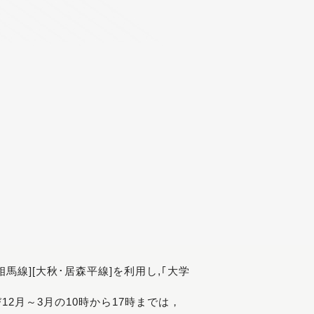
[相馬線][大秋･居森平線]を利用し,｢大学
び12月～3月の10時から17時までは，