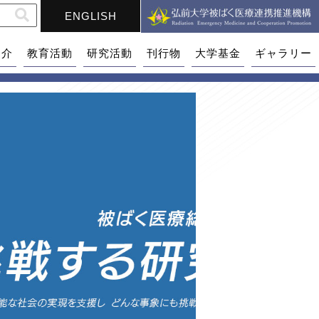
ENGLISH
紹介
教育活動
研究活動
刊行物
大学基金
ギャラリー