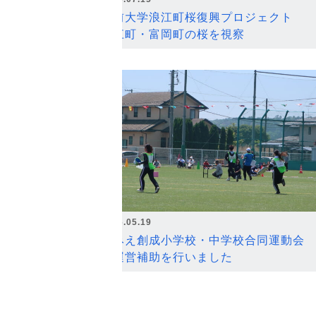
弘前大学浪江町桜復興プロジェクト
浪江町・富岡町の桜を視察
2026.05.19
なみえ創成小学校・中学校合同運動会
の運営補助を行いました