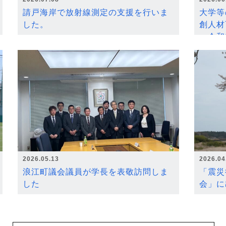
請戸海岸で放射線測定の支援を行いま
大学等
した。
創人材
～令和
2026.05.13
2026.04
浪江町議会議員が学長を表敬訪問しま
「震災
した
会」に