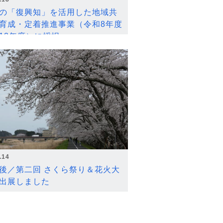
の「復興知」を活用した地域共
育成・定着推進事業（令和8年度
12年度）に採択
.14
後／第二回 さくら祭り＆花火大
出展しました