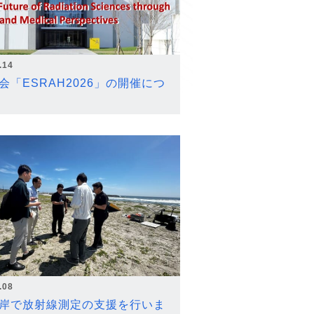
.14
会「ESRAH2026」の開催につ
.08
岸で放射線測定の支援を行いま