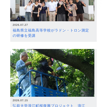
2026.07.27
福島県立福島高等学校がラドン・トロン測定
の研修を受講
2026.07.15
弘前大学浪江町桜復興プロジェクト 浪江