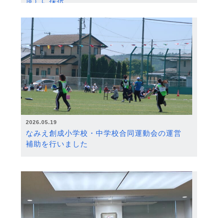
度）に採択
2026.05.19
なみえ創成小学校・中学校合同運動会の運営
補助を行いました