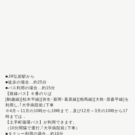
■JR弘前駅から
■徒歩の場合…約25分
■バス利用の場合…約15分
【路線バス】６番のりば
[駒越線][枯木平線][弥生･新岡･葛原線][相馬線][大秋･居森平線]を
利用し,｢大学病院前｣下車
※4月～11月の10時から18時まで，及び12月～3月の10時から17
時までは，
【土手町循環バス】が利用できます。
（10分間隔で運行,｢大学病院前｣下車）
■タクシー利用の場合…約10分