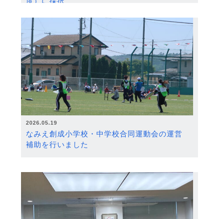
度）に採択
2026.05.19
なみえ創成小学校・中学校合同運動会の運営
補助を行いました