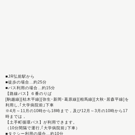
■JR弘前駅から
■徒歩の場合…約25分
■バス利用の場合…約15分
【路線バス】６番のりば
[駒越線][枯木平線][弥生･新岡･葛原線][相馬線][大秋･居森平線]を
利用し,｢大学病院前｣下車
※4月～11月の10時から18時まで，及び12月～3月の10時から17
時までは，
【土手町循環バス】が利用できます。
（10分間隔で運行,｢大学病院前｣下車）
■タクシー利用の場合…約10分