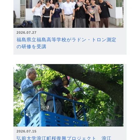
2026.07.27
福島県立福島高等学校がラドン・トロン測定
の研修を受講
2026.07.15
弘前大学浪江町桜復興プロジェクト 浪江