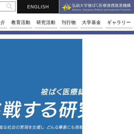
ENGLISH
紹介
教育活動
研究活動
刊行物
大学基金
ギャラリー