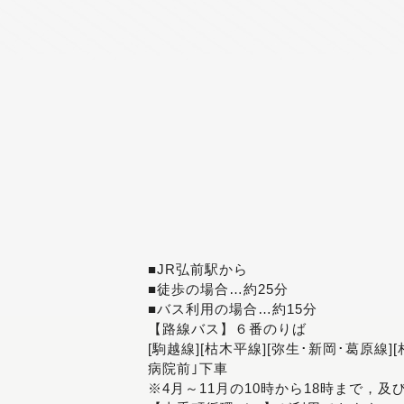
■JR弘前駅から
■徒歩の場合…約25分
■バス利用の場合…約15分
【路線バス】６番のりば
[駒越線][枯木平線][弥生･新岡･葛原線]
病院前｣下車
※4月～11月の10時から18時まで，及