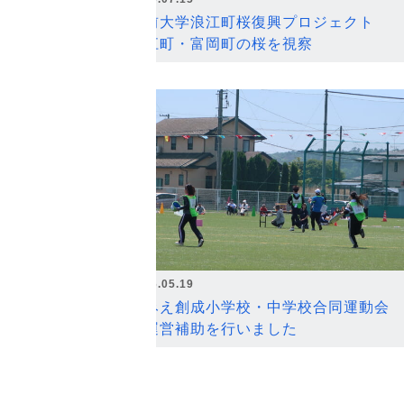
弘前大学浪江町桜復興プロジェクト
浪江町・富岡町の桜を視察
2026.05.19
なみえ創成小学校・中学校合同運動会
の運営補助を行いました