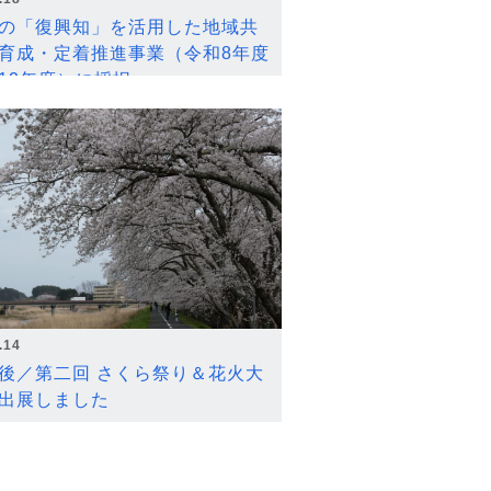
の「復興知」を活用した地域共
育成・定着推進事業（令和8年度
12年度）に採択
.14
後／第二回 さくら祭り＆花火大
出展しました