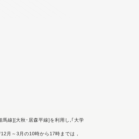
[相馬線][大秋･居森平線]を利用し,｢大学
び12月～3月の10時から17時までは，