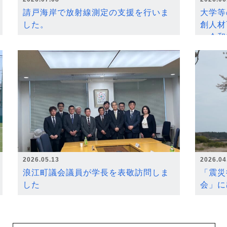
請戸海岸で放射線測定の支援を行いま
大学等
した。
創人材
～令和
2026.05.13
2026.04
浪江町議会議員が学長を表敬訪問しま
「震災
した
会」に