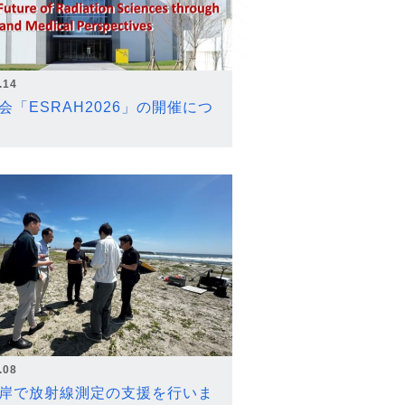
.14
会「ESRAH2026」の開催につ
.08
岸で放射線測定の支援を行いま