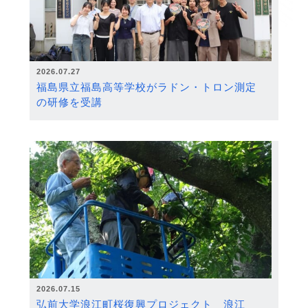
2026.07.27
福島県立福島高等学校がラドン・トロン測定
の研修を受講
2026.07.15
弘前大学浪江町桜復興プロジェクト 浪江