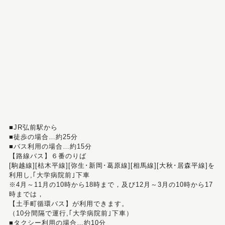
■JR弘前駅から
■徒歩の場合…約25分
■バス利用の場合…約15分
【路線バス】６番のりば
[駒越線][枯木平線][弥生･新岡･葛原線][相馬線][大秋･居森平線]を
利用し,｢大学病院前｣下車
※4月～11月の10時から18時まで，及び12月～3月の10時から17
時までは，
【土手町循環バス】が利用できます。
（10分間隔で運行,｢大学病院前｣下車）
■タクシー利用の場合…約10分