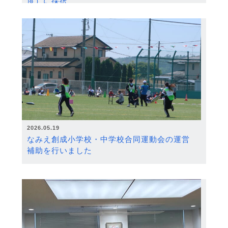
度）に採択
2026.05.19
なみえ創成小学校・中学校合同運動会の運営
補助を行いました