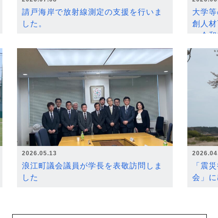
請戸海岸で放射線測定の支援を行いま
大学等
した。
創人材
～令和
2026.05.13
2026.04
浪江町議会議員が学長を表敬訪問しま
「震災
した
会」に