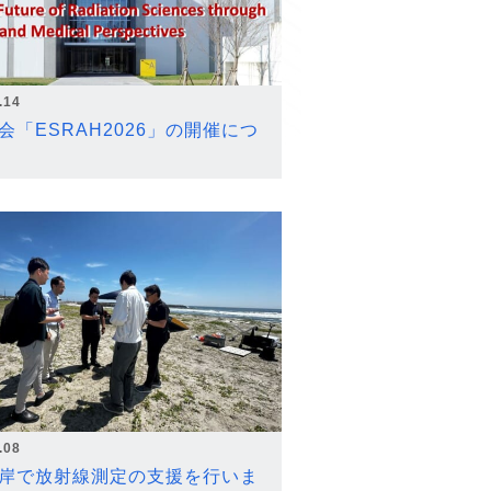
.14
会「ESRAH2026」の開催につ
.08
岸で放射線測定の支援を行いま