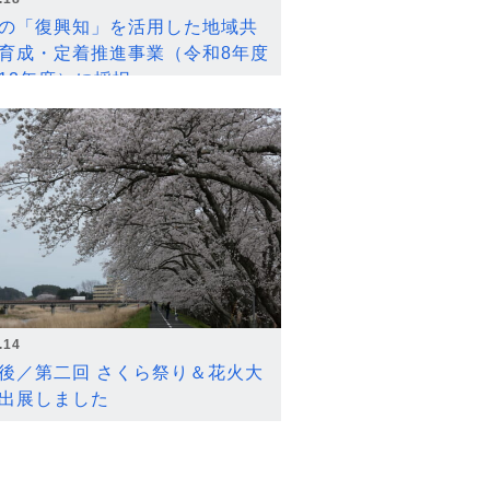
の「復興知」を活用した地域共
育成・定着推進事業（令和8年度
12年度）に採択
.14
後／第二回 さくら祭り＆花火大
出展しました