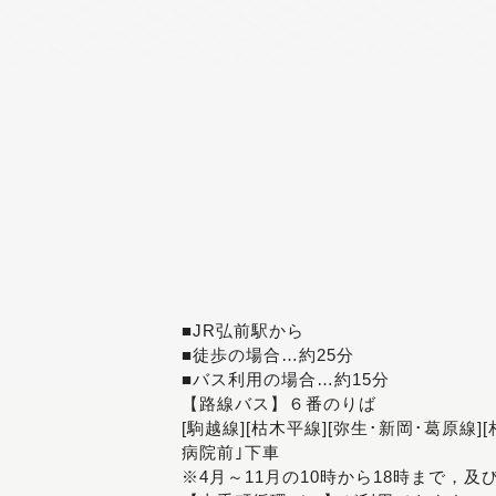
■JR弘前駅から
■徒歩の場合…約25分
■バス利用の場合…約15分
【路線バス】６番のりば
[駒越線][枯木平線][弥生･新岡･葛原線]
病院前｣下車
※4月～11月の10時から18時まで，及