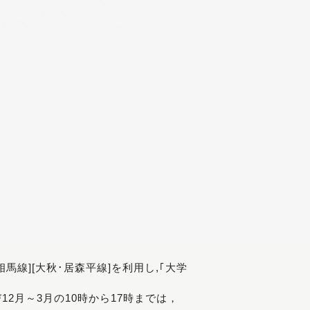
[相馬線][大秋･居森平線]を利用し,｢大学
び12月～3月の10時から17時までは，