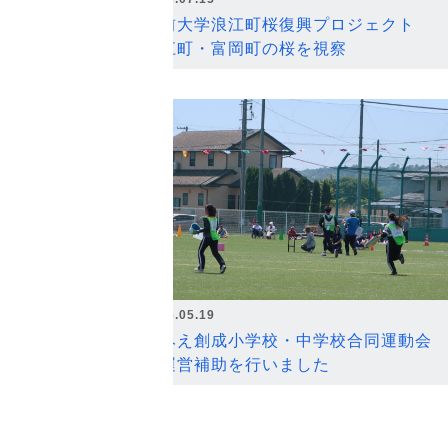
弘前大学浪江町桜復興プロジェクト
浪江町・富岡町の桜を視察
2026.05.19
なみえ創成小学校・中学校合同運動会
の運営補助を行いました