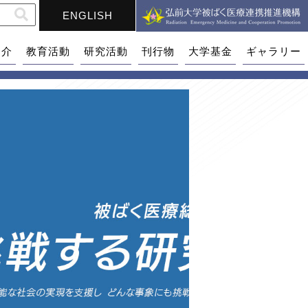
ENGLISH
紹介
教育活動
研究活動
刊行物
大学基金
ギャラリー