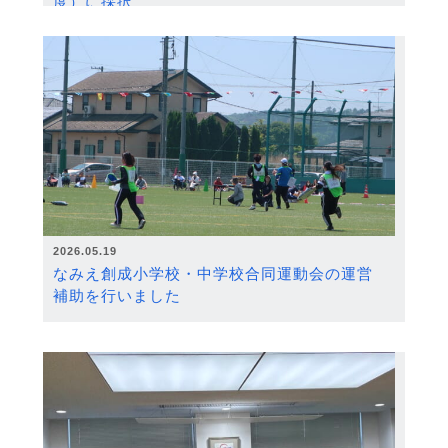
度）に採択
2026.05.19
なみえ創成小学校・中学校合同運動会の運営
補助を行いました