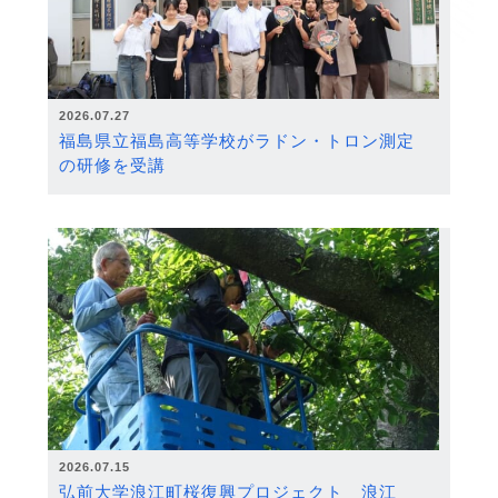
2026.07.27
福島県立福島高等学校がラドン・トロン測定
の研修を受講
2026.07.15
弘前大学浪江町桜復興プロジェクト 浪江