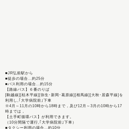
■JR弘前駅から
■徒歩の場合…約25分
■バス利用の場合…約15分
【路線バス】６番のりば
[駒越線][枯木平線][弥生･新岡･葛原線][相馬線][大秋･居森平線]を
利用し,｢大学病院前｣下車
※4月～11月の10時から18時まで，及び12月～3月の10時から17
時までは，
【土手町循環バス】が利用できます。
（10分間隔で運行,｢大学病院前｣下車）
■タクシー利用の場合…約10分