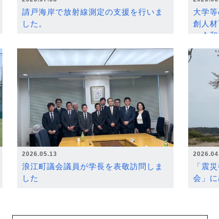
請戸海岸で放射線測定の支援を行いま
大学等
した。
創人材
～令和
2026.05.13
2026.04
浪江町議会議員が学長を表敬訪問しま
「震災
した
会」に