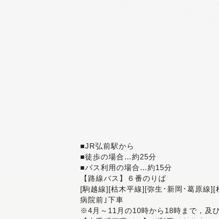
■JR弘前駅から
■徒歩の場合…約25分
■バス利用の場合…約15分
【路線バス】６番のりば
[駒越線][枯木平線][弥生･新岡･葛原線]
病院前｣下車
※4月～11月の10時から18時まで，及