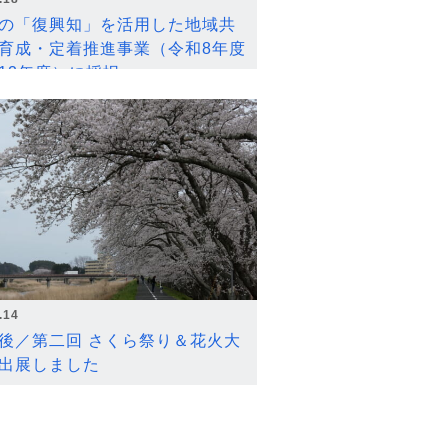
の「復興知」を活用した地域共
育成・定着推進事業（令和8年度
12年度）に採択
.14
後／第二回 さくら祭り＆花火大
出展しました