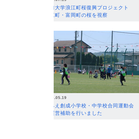
弘前大学浪江町桜復興プロジェクト
浪江町・富岡町の桜を視察
2026.05.19
なみえ創成小学校・中学校合同運動会
の運営補助を行いました