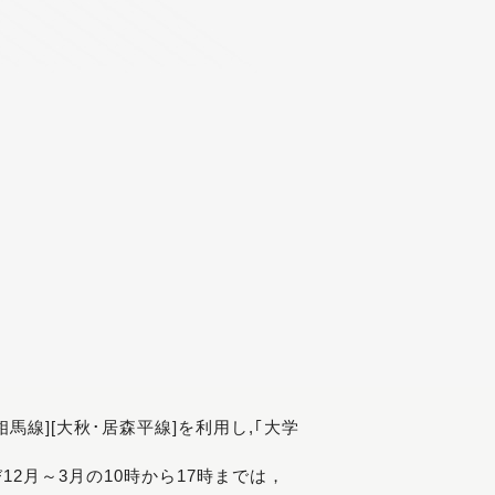
[相馬線][大秋･居森平線]を利用し,｢大学
び12月～3月の10時から17時までは，