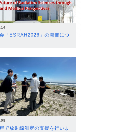
.14
会「ESRAH2026」の開催につ
.08
岸で放射線測定の支援を行いま