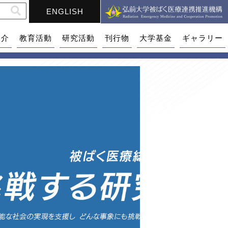
ENGLISH
紹介
教育活動
研究活動
刊行物
大学基金
ギャラリー