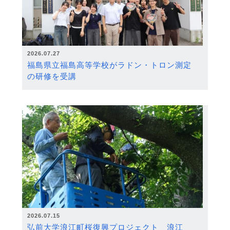
2026.07.27
福島県立福島高等学校がラドン・トロン測定
の研修を受講
2026.07.15
弘前大学浪江町桜復興プロジェクト 浪江