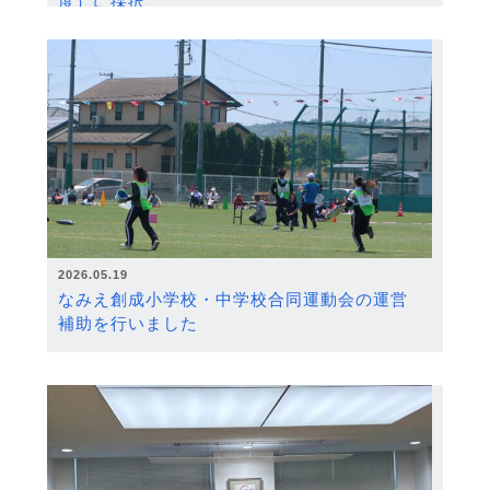
度）に採択
2026.05.19
なみえ創成小学校・中学校合同運動会の運営
補助を行いました