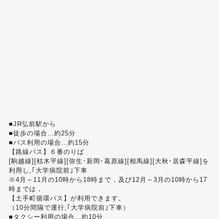
■JR弘前駅から
■徒歩の場合…約25分
■バス利用の場合…約15分
【路線バス】６番のりば
[駒越線][枯木平線][弥生･新岡･葛原線][相馬線][大秋･居森平線]を
利用し,｢大学病院前｣下車
※4月～11月の10時から18時まで，及び12月～3月の10時から17
時までは，
【土手町循環バス】が利用できます。
（10分間隔で運行,｢大学病院前｣下車）
■タクシー利用の場合…約10分