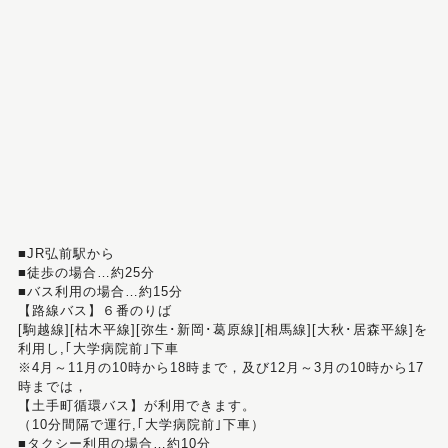
■JR弘前駅から
■徒歩の場合…約25分
■バス利用の場合…約15分
【路線バス】６番のりば
[駒越線][枯木平線][弥生･新岡･葛原線][相馬線][大秋･居森平線]を
利用し,｢大学病院前｣下車
※4月～11月の10時から18時まで，及び12月～3月の10時から17
時までは，
【土手町循環バス】が利用できます。
（10分間隔で運行,｢大学病院前｣下車）
■タクシー利用の場合…約10分