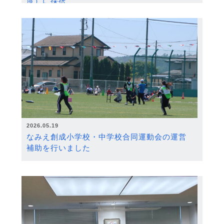
度）に採択
2026.05.19
なみえ創成小学校・中学校合同運動会の運営
補助を行いました