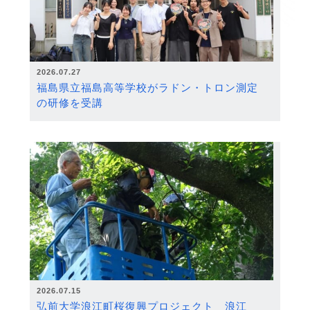
2026.07.27
福島県立福島高等学校がラドン・トロン測定
の研修を受講
2026.07.15
弘前大学浪江町桜復興プロジェクト 浪江