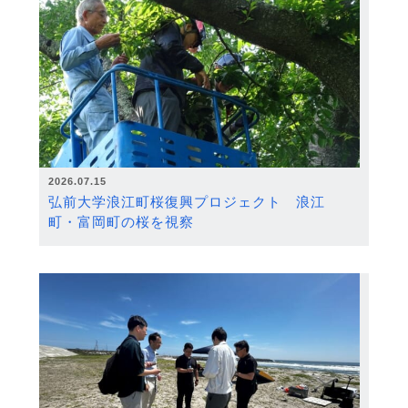
2026.07.15
弘前大学浪江町桜復興プロジェクト 浪江
町・富岡町の桜を視察