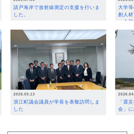
請戸海岸で放射線測定の支援を行いま
大学等
した。
創人材
～令和
2026.05.13
2026.04
浪江町議会議員が学長を表敬訪問しま
「震災
した
会」に