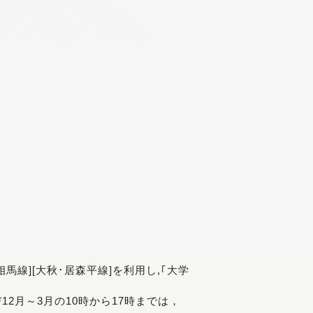
[相馬線][大秋･居森平線]を利用し,｢大学
び12月～3月の10時から17時までは，