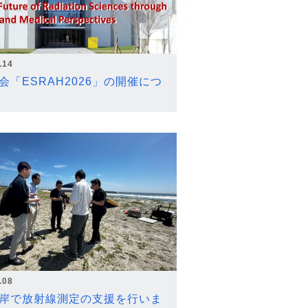
.14
会「ESRAH2026」の開催につ
.08
岸で放射線測定の支援を行いま