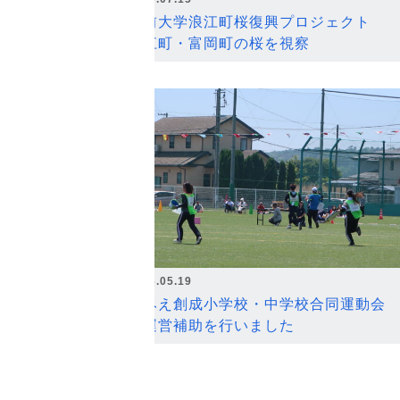
弘前大学浪江町桜復興プロジェクト
浪江町・富岡町の桜を視察
2026.05.19
なみえ創成小学校・中学校合同運動会
の運営補助を行いました