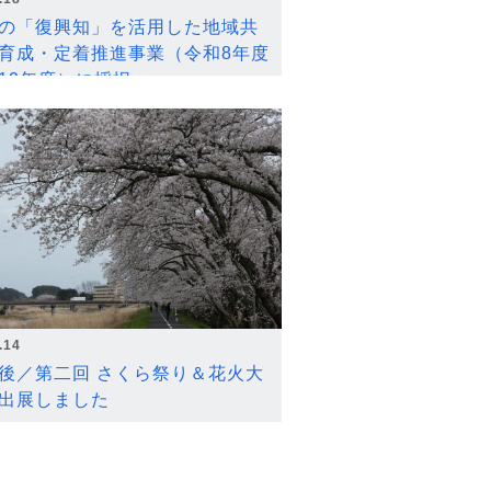
の「復興知」を活用した地域共
育成・定着推進事業（令和8年度
12年度）に採択
.14
後／第二回 さくら祭り＆花火大
出展しました