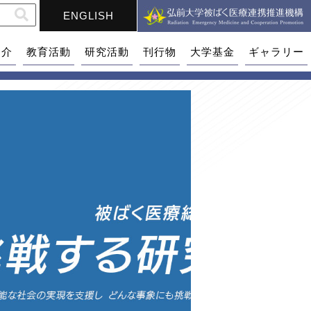
ENGLISH
紹介
教育活動
研究活動
刊行物
大学基金
ギャラリー