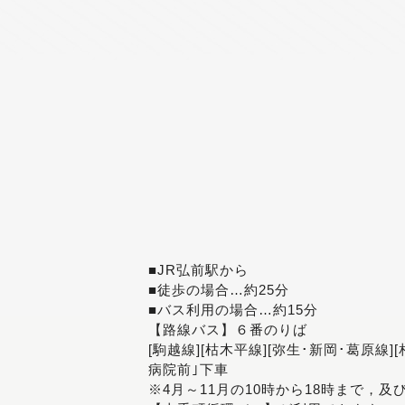
■JR弘前駅から
■徒歩の場合…約25分
■バス利用の場合…約15分
【路線バス】６番のりば
[駒越線][枯木平線][弥生･新岡･葛原線]
病院前｣下車
※4月～11月の10時から18時まで，及