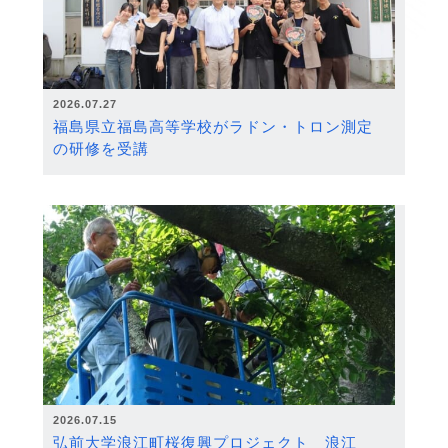
2026.07.27
福島県立福島高等学校がラドン・トロン測定
の研修を受講
2026.07.15
弘前大学浪江町桜復興プロジェクト 浪江