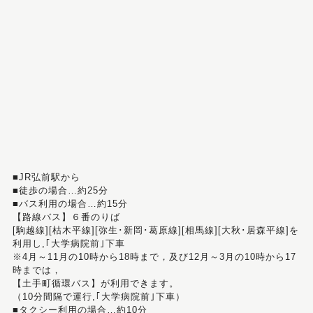
■JR弘前駅から
■徒歩の場合…約25分
■バス利用の場合…約15分
【路線バス】６番のりば
[駒越線][枯木平線][弥生･新岡･葛原線][相馬線][大秋･居森平線]を
利用し,｢大学病院前｣下車
※4月～11月の10時から18時まで，及び12月～3月の10時から17
時までは，
【土手町循環バス】が利用できます。
（10分間隔で運行,｢大学病院前｣下車）
■タクシー利用の場合…約10分