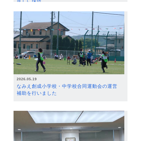
度）に採択
2026.05.19
なみえ創成小学校・中学校合同運動会の運営
補助を行いました