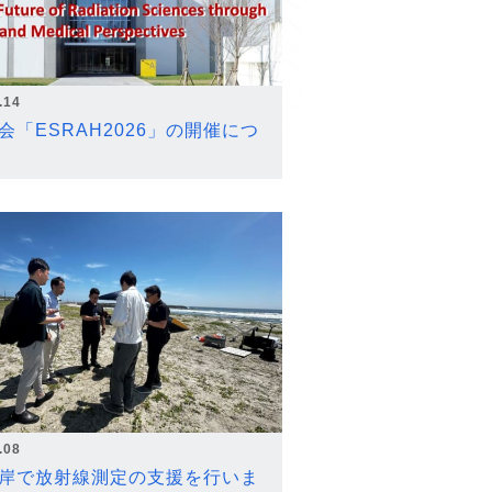
.14
会「ESRAH2026」の開催につ
.08
岸で放射線測定の支援を行いま