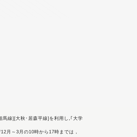
[相馬線][大秋･居森平線]を利用し,｢大学
び12月～3月の10時から17時までは，