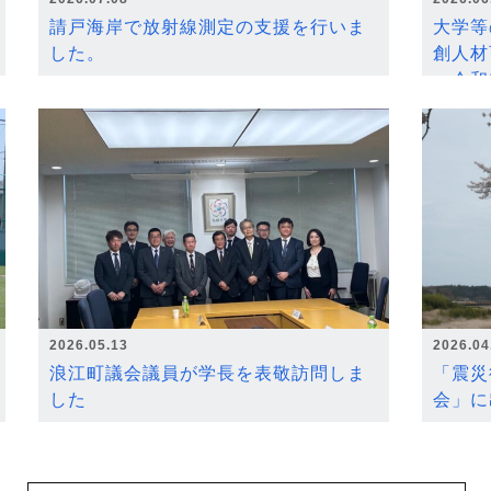
請戸海岸で放射線測定の支援を行いま
大学等
した。
創人材
～令和
2026.05.13
2026.04
浪江町議会議員が学長を表敬訪問しま
「震災
した
会」に