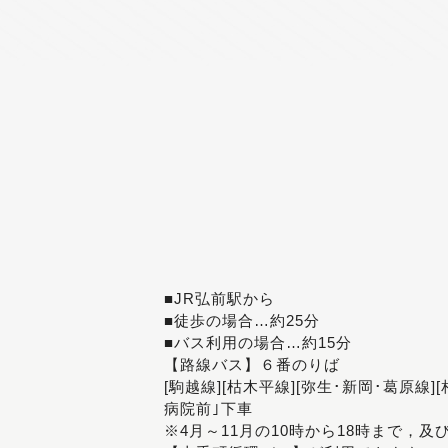
■JR弘前駅から
■徒歩の場合…約25分
■バス利用の場合…約15分
【路線バス】６番のりば
[駒越線][枯木平線][弥生･新岡･葛原線]
病院前｣下車
※4月～11月の10時から18時まで，及