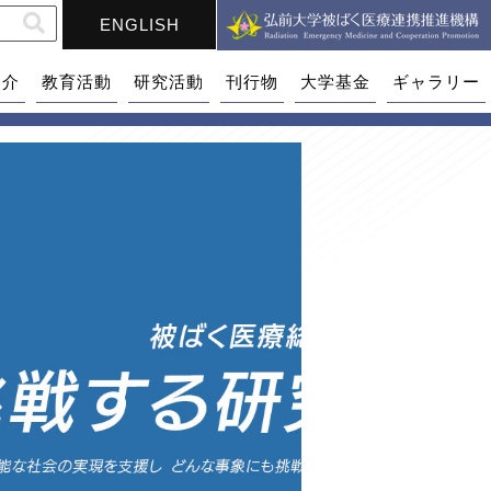
ENGLISH
紹介
教育活動
研究活動
刊行物
大学基金
ギャラリー