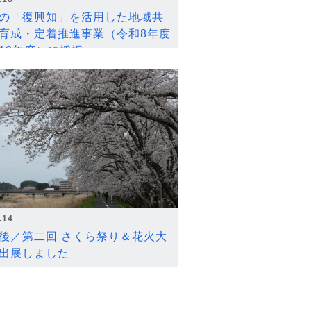
の「復興知」を活用した地域共
育成・定着推進事業（令和8年度
12年度）に採択
.14
後／第二回 さくら祭り＆花火大
出展しました