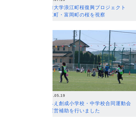
弘前大学浪江町桜復興プロジェクト
浪江町・富岡町の桜を視察
2026.05.19
なみえ創成小学校・中学校合同運動会
の運営補助を行いました