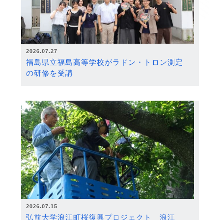
2026.07.27
福島県立福島高等学校がラドン・トロン測定
の研修を受講
2026.07.15
弘前大学浪江町桜復興プロジェクト 浪江