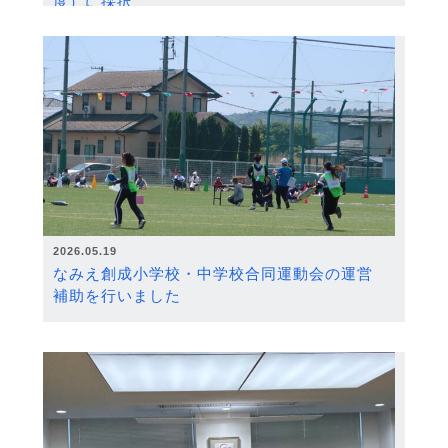
度）に採択
2026.05.19
なみえ創成小学校・中学校合同運動会の運営
補助を行いました