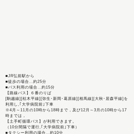
■JR弘前駅から
■徒歩の場合…約25分
■バス利用の場合…約15分
【路線バス】６番のりば
[駒越線][枯木平線][弥生･新岡･葛原線][相馬線][大秋･居森平線]を
利用し,｢大学病院前｣下車
※4月～11月の10時から18時まで，及び12月～3月の10時から17
時までは，
【土手町循環バス】が利用できます。
（10分間隔で運行,｢大学病院前｣下車）
■タクシー利用の場合…約10分