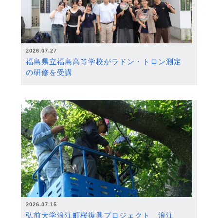
2026.07.27
福島県立福島高等学校がラドン・トロン測定
の研修を受講
2026.07.15
弘前大学浪江町桜復興プロジェクト 浪江