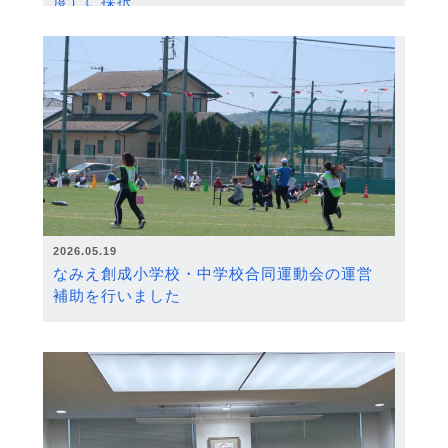
度）に採択
2026.05.19
なみえ創成小学校・中学校合同運動会の運営
補助を行いました