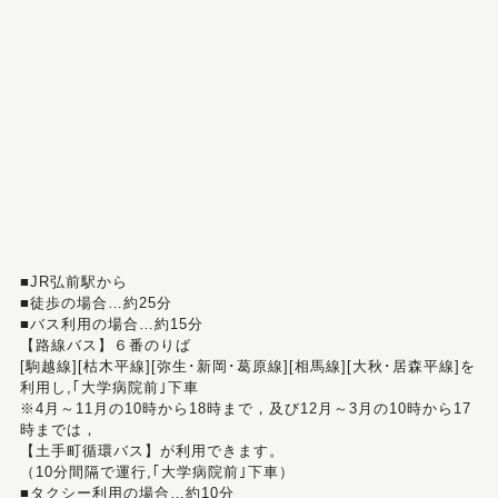
■JR弘前駅から
■徒歩の場合…約25分
■バス利用の場合…約15分
【路線バス】６番のりば
[駒越線][枯木平線][弥生･新岡･葛原線][相馬線][大秋･居森平線]を
利用し,｢大学病院前｣下車
※4月～11月の10時から18時まで，及び12月～3月の10時から17
時までは，
【土手町循環バス】が利用できます。
（10分間隔で運行,｢大学病院前｣下車）
■タクシー利用の場合…約10分