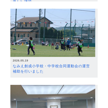
度）に採択
2026.05.19
なみえ創成小学校・中学校合同運動会の運営
補助を行いました