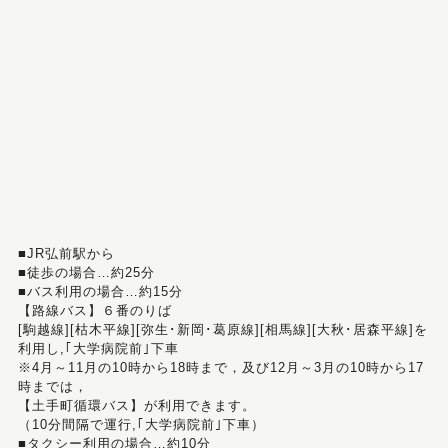
■JR弘前駅から
■徒歩の場合…約25分
■バス利用の場合…約15分
【路線バス】６番のりば
[駒越線][枯木平線][弥生･新岡･葛原線][相馬線][大秋･居森平線]を
利用し,｢大学病院前｣下車
※4月～11月の10時から18時まで，及び12月～3月の10時から17
時までは，
【土手町循環バス】が利用できます。
（10分間隔で運行,｢大学病院前｣下車）
■タクシー利用の場合…約10分