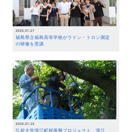
2026.07.27
福島県立福島高等学校がラドン・トロン測定
の研修を受講
2026.07.15
弘前大学浪江町桜復興プロジェクト 浪江