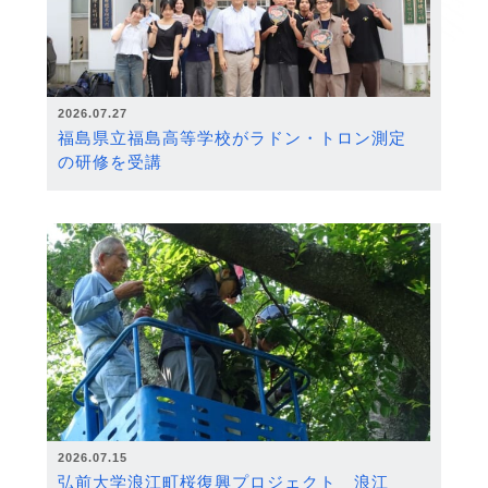
2026.07.27
福島県立福島高等学校がラドン・トロン測定
の研修を受講
2026.07.15
弘前大学浪江町桜復興プロジェクト 浪江