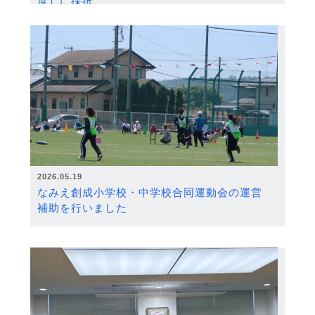
度）に採択
2026.05.19
なみえ創成小学校・中学校合同運動会の運営
補助を行いました