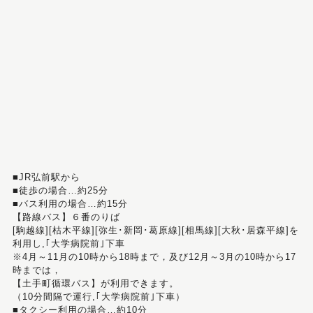
■JR弘前駅から
■徒歩の場合…約25分
■バス利用の場合…約15分
【路線バス】６番のりば
[駒越線][枯木平線][弥生･新岡･葛原線][相馬線][大秋･居森平線]を
利用し,｢大学病院前｣下車
※4月～11月の10時から18時まで，及び12月～3月の10時から17
時までは，
【土手町循環バス】が利用できます。
（10分間隔で運行,｢大学病院前｣下車）
■タクシー利用の場合…約10分