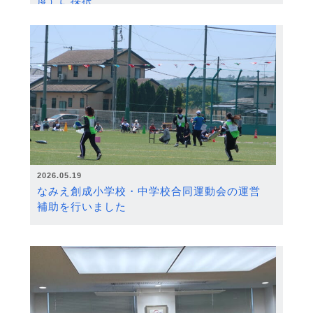
度）に採択
2026.05.19
なみえ創成小学校・中学校合同運動会の運営
補助を行いました