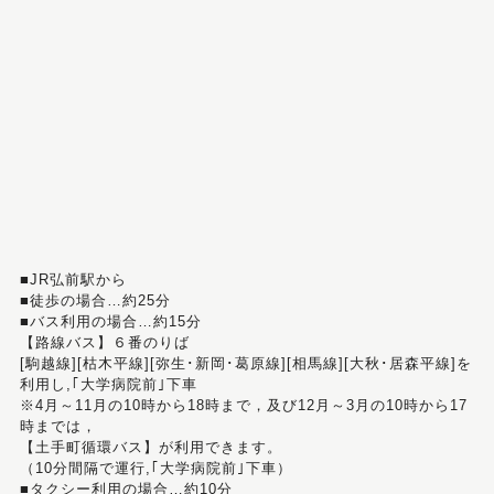
■JR弘前駅から
■徒歩の場合…約25分
■バス利用の場合…約15分
【路線バス】６番のりば
[駒越線][枯木平線][弥生･新岡･葛原線][相馬線][大秋･居森平線]を
利用し,｢大学病院前｣下車
※4月～11月の10時から18時まで，及び12月～3月の10時から17
時までは，
【土手町循環バス】が利用できます。
（10分間隔で運行,｢大学病院前｣下車）
■タクシー利用の場合…約10分