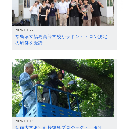
2026.07.27
福島県立福島高等学校がラドン・トロン測定
の研修を受講
2026.07.15
弘前大学浪江町桜復興プロジェクト 浪江