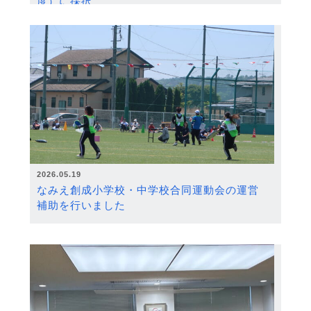
度）に採択
2026.05.19
なみえ創成小学校・中学校合同運動会の運営
補助を行いました