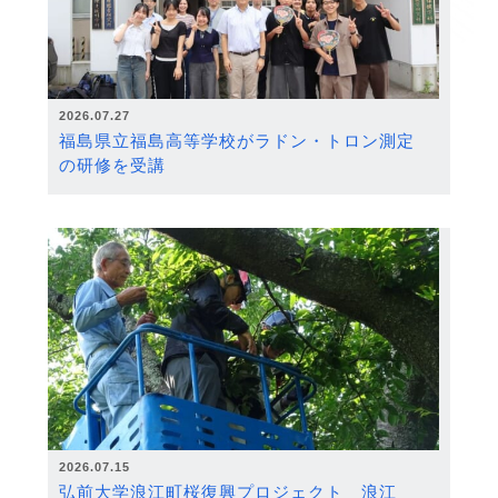
2026.07.27
福島県立福島高等学校がラドン・トロン測定
の研修を受講
2026.07.15
弘前大学浪江町桜復興プロジェクト 浪江