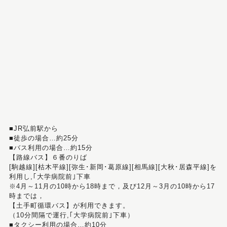
■JR弘前駅から
■徒歩の場合…約25分
■バス利用の場合…約15分
【路線バス】６番のりば
[駒越線][枯木平線][弥生･新岡･葛原線][相馬線][大秋･居森平線]を
利用し,｢大学病院前｣下車
※4月～11月の10時から18時まで，及び12月～3月の10時から17
時までは，
【土手町循環バス】が利用できます。
（10分間隔で運行,｢大学病院前｣下車）
■タクシー利用の場合…約10分