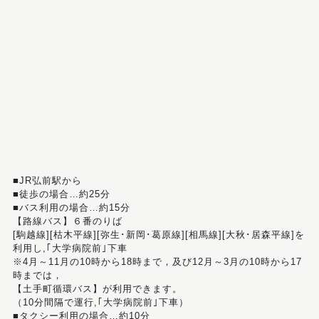
■JR弘前駅から
■徒歩の場合…約25分
■バス利用の場合…約15分
【路線バス】６番のりば
[駒越線][枯木平線][弥生･新岡･葛原線][相馬線][大秋･居森平線]を
利用し,｢大学病院前｣下車
※4月～11月の10時から18時まで，及び12月～3月の10時から17
時までは，
【土手町循環バス】が利用できます。
（10分間隔で運行,｢大学病院前｣下車）
■タクシー利用の場合…約10分