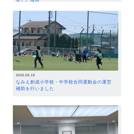
度）に採択
2026.05.19
なみえ創成小学校・中学校合同運動会の運営
補助を行いました