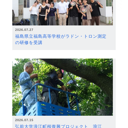
2026.07.27
福島県立福島高等学校がラドン・トロン測定
の研修を受講
2026.07.15
弘前大学浪江町桜復興プロジェクト 浪江