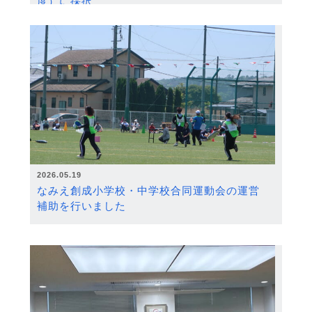
度）に採択
2026.05.19
なみえ創成小学校・中学校合同運動会の運営
補助を行いました