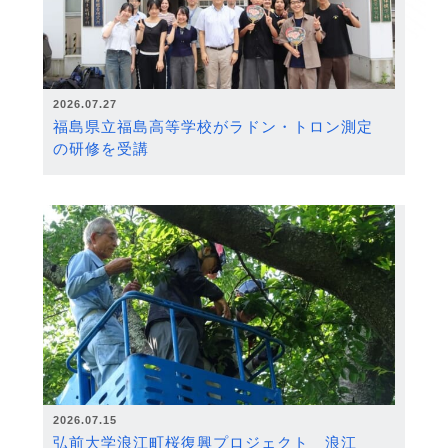
2026.07.27
福島県立福島高等学校がラドン・トロン測定
の研修を受講
2026.07.15
弘前大学浪江町桜復興プロジェクト 浪江