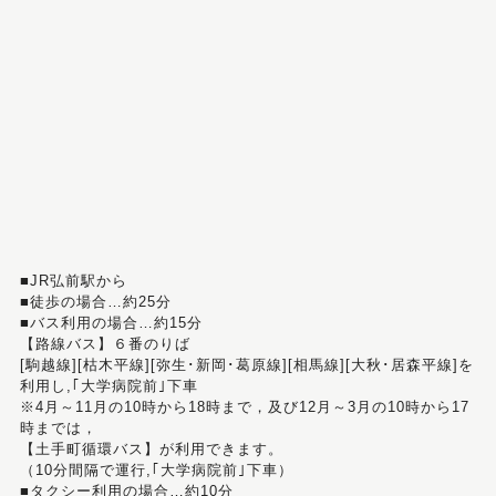
■JR弘前駅から
■徒歩の場合…約25分
■バス利用の場合…約15分
【路線バス】６番のりば
[駒越線][枯木平線][弥生･新岡･葛原線][相馬線][大秋･居森平線]を
利用し,｢大学病院前｣下車
※4月～11月の10時から18時まで，及び12月～3月の10時から17
時までは，
【土手町循環バス】が利用できます。
（10分間隔で運行,｢大学病院前｣下車）
■タクシー利用の場合…約10分