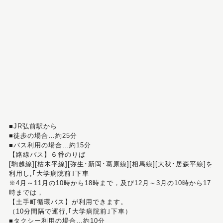
■JR弘前駅から
■徒歩の場合…約25分
■バス利用の場合…約15分
【路線バス】６番のりば
[駒越線][枯木平線][弥生･新岡･葛原線][相馬線][大秋･居森平線]を
利用し,｢大学病院前｣下車
※4月～11月の10時から18時まで，及び12月～3月の10時から17
時までは，
【土手町循環バス】が利用できます。
（10分間隔で運行,｢大学病院前｣下車）
■タクシー利用の場合…約10分