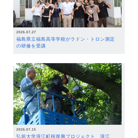
2026.07.27
福島県立福島高等学校がラドン・トロン測定
の研修を受講
2026.07.15
弘前大学浪江町桜復興プロジェクト 浪江