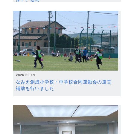
度）に採択
2026.05.19
なみえ創成小学校・中学校合同運動会の運営
補助を行いました