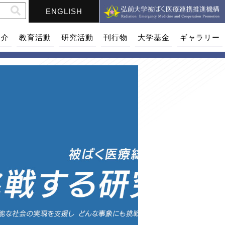
ENGLISH
紹介
教育活動
研究活動
刊行物
大学基金
ギャラリー