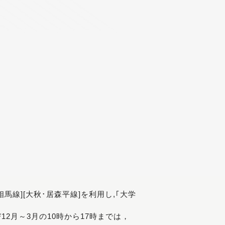
[相馬線][大秋･居森平線]を利用し,｢大学
び12月～3月の10時から17時までは，