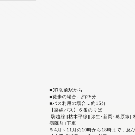
■JR弘前駅から
■徒歩の場合…約25分
■バス利用の場合…約15分
【路線バス】６番のりば
[駒越線][枯木平線][弥生･新岡･葛原線]
病院前｣下車
※4月～11月の10時から18時まで，及