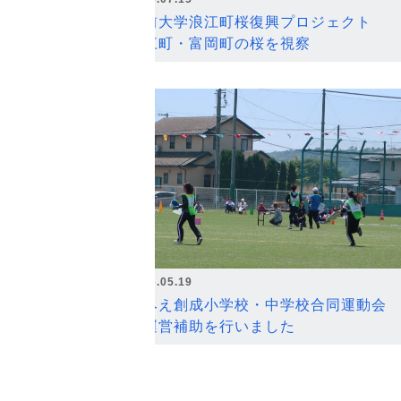
弘前大学浪江町桜復興プロジェクト
浪江町・富岡町の桜を視察
2026.05.19
なみえ創成小学校・中学校合同運動会
の運営補助を行いました