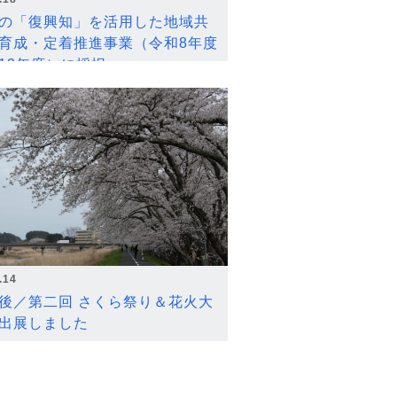
の「復興知」を活用した地域共
育成・定着推進事業（令和8年度
12年度）に採択
.14
後／第二回 さくら祭り＆花火大
出展しました