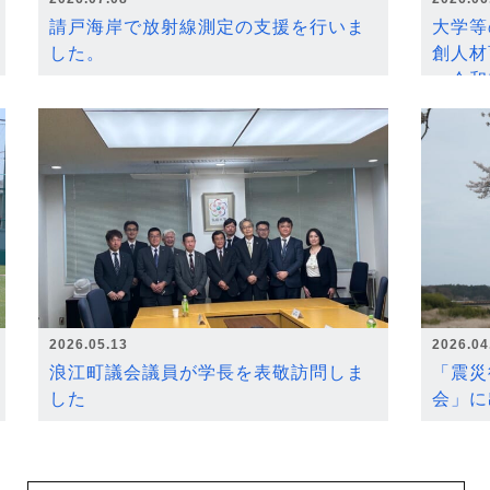
請戸海岸で放射線測定の支援を行いま
大学等
した。
創人材
～令和
2026.05.13
2026.04
浪江町議会議員が学長を表敬訪問しま
「震災
した
会」に