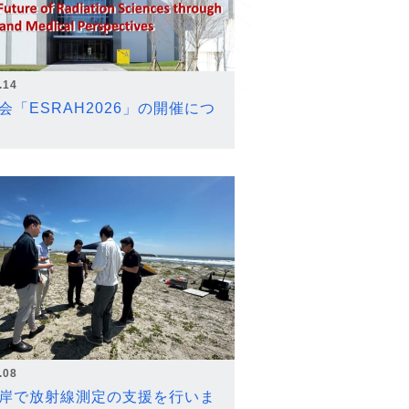
.14
会「ESRAH2026」の開催につ
.08
岸で放射線測定の支援を行いま