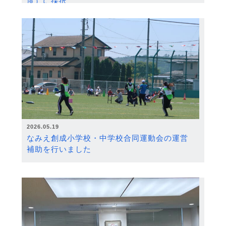
度）に採択
2026.05.19
なみえ創成小学校・中学校合同運動会の運営
補助を行いました