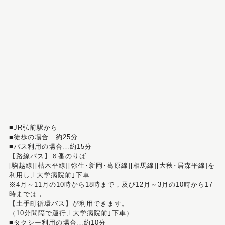
■JR弘前駅から
■徒歩の場合…約25分
■バス利用の場合…約15分
【路線バス】６番のりば
[駒越線][枯木平線][弥生･新岡･葛原線][相馬線][大秋･居森平線]を
利用し,｢大学病院前｣下車
※4月～11月の10時から18時まで，及び12月～3月の10時から17
時までは，
【土手町循環バス】が利用できます。
（10分間隔で運行,｢大学病院前｣下車）
■タクシー利用の場合…約10分