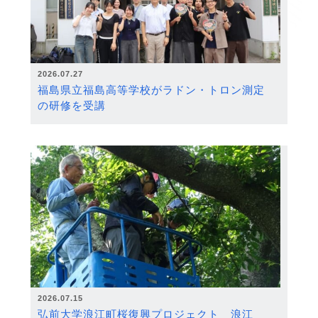
2026.07.27
福島県立福島高等学校がラドン・トロン測定
の研修を受講
2026.07.15
弘前大学浪江町桜復興プロジェクト 浪江