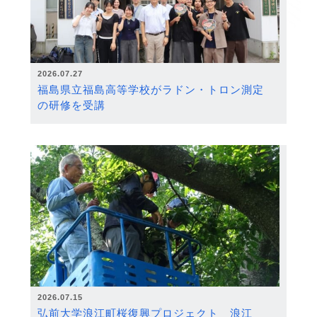
2026.07.27
福島県立福島高等学校がラドン・トロン測定
の研修を受講
2026.07.15
弘前大学浪江町桜復興プロジェクト 浪江