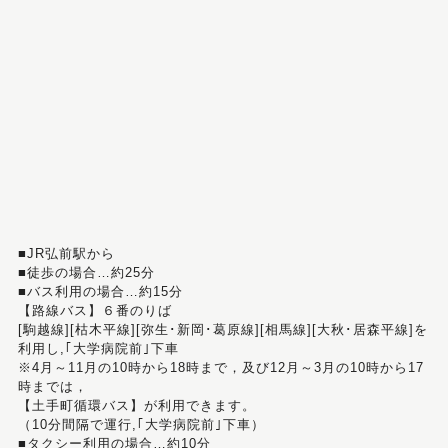
■JR弘前駅から
■徒歩の場合…約25分
■バス利用の場合…約15分
【路線バス】６番のりば
[駒越線][枯木平線][弥生･新岡･葛原線][相馬線][大秋･居森平線]を
利用し,｢大学病院前｣下車
※4月～11月の10時から18時まで，及び12月～3月の10時から17
時までは，
【土手町循環バス】が利用できます。
（10分間隔で運行,｢大学病院前｣下車）
■タクシー利用の場合…約10分