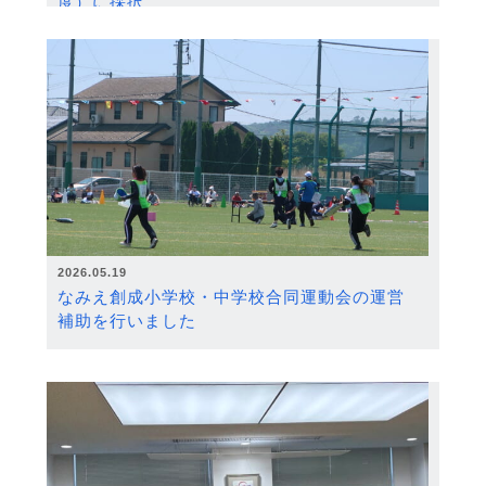
度）に採択
2026.05.19
なみえ創成小学校・中学校合同運動会の運営
補助を行いました