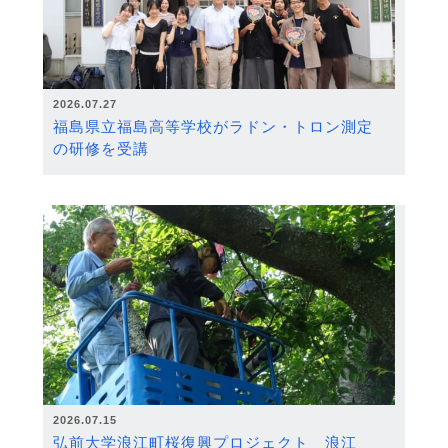
2026.07.27
福島県立福島高等学校がラドン・トロン測定
の研修を受講
2026.07.15
弘前大学浪江町桜復興プロジェクト 浪江