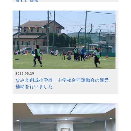
度）に採択
2026.05.19
なみえ創成小学校・中学校合同運動会の運営
補助を行いました