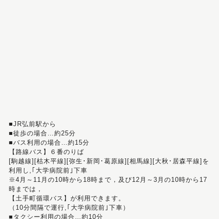
■JR弘前駅から
■徒歩の場合…約25分
■バス利用の場合…約15分
【路線バス】６番のりば
[駒越線][枯木平線][弥生･新岡･葛原線][相馬線][大秋･居森平線]を
利用し,｢大学病院前｣下車
※4月～11月の10時から18時まで，及び12月～3月の10時から17
時までは，
【土手町循環バス】が利用できます。
（10分間隔で運行,｢大学病院前｣下車）
■タクシー利用の場合…約10分