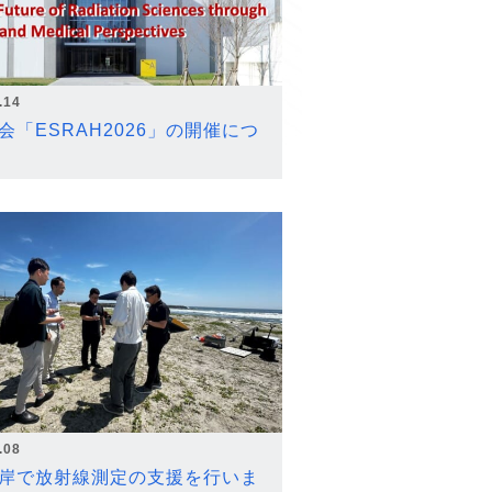
.14
会「ESRAH2026」の開催につ
.08
岸で放射線測定の支援を行いま