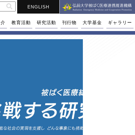
ENGLISH
紹介
教育活動
研究活動
刊行物
大学基金
ギャラリー