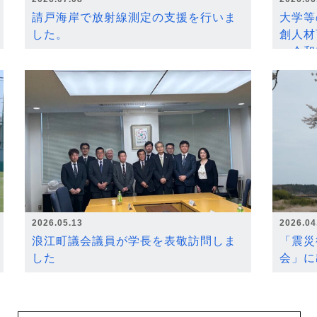
請戸海岸で放射線測定の支援を行いま
大学等
した。
創人材
～令和
2026.05.13
2026.04
浪江町議会議員が学長を表敬訪問しま
「震災
した
会」に