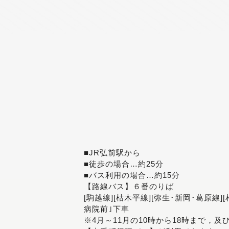
■JR弘前駅から
■徒歩の場合…約25分
■バス利用の場合…約15分
【路線バス】６番のりば
[駒越線][枯木平線][弥生･新岡･葛原線]
病院前｣下車
※4月～11月の10時から18時まで，及