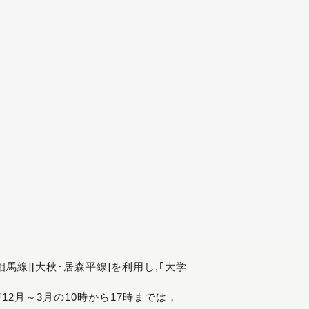
[相馬線][大秋･居森平線]を利用し,｢大学
び12月～3月の10時から17時までは，