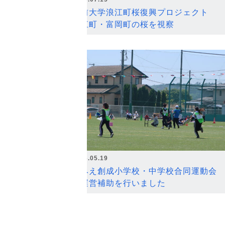
弘前大学浪江町桜復興プロジェクト
浪江町・富岡町の桜を視察
2026.05.19
なみえ創成小学校・中学校合同運動会
の運営補助を行いました