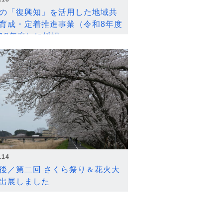
の「復興知」を活用した地域共
育成・定着推進事業（令和8年度
12年度）に採択
.14
後／第二回 さくら祭り＆花火大
出展しました