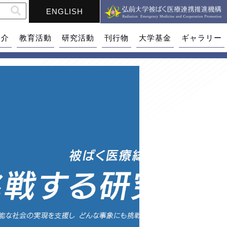
ENGLISH
紹介
教育活動
研究活動
刊行物
大学基金
ギャラリー