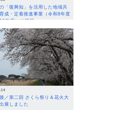
の「復興知」を活用した地域共
育成・定着推進事業（令和8年度
12年度）に採択
.14
後／第二回 さくら祭り＆花火大
出展しました