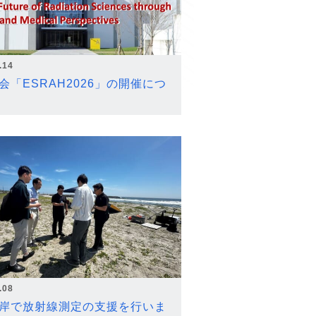
.14
会「ESRAH2026」の開催につ
.08
岸で放射線測定の支援を行いま