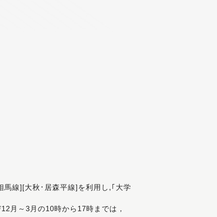
[相馬線][大秋･居森平線]を利用し,｢大学
び12月～3月の10時から17時までは，