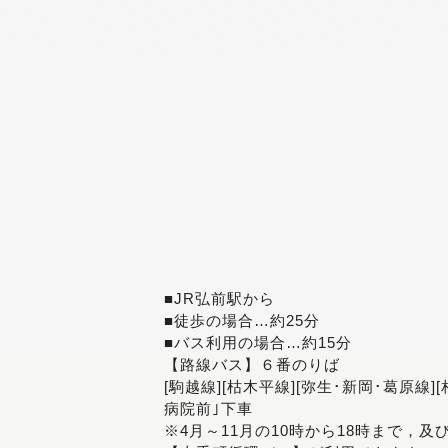
■JR弘前駅から
■徒歩の場合…約25分
■バス利用の場合…約15分
【路線バス】６番のりば
[駒越線][枯木平線][弥生･新岡･葛原線]
病院前｣下車
※4月～11月の10時から18時まで，及