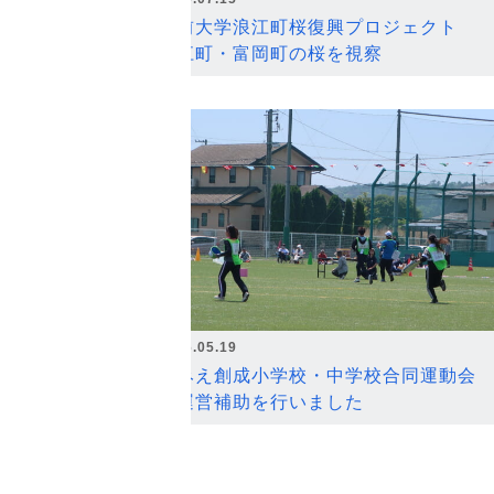
弘前大学浪江町桜復興プロジェクト
浪江町・富岡町の桜を視察
2026.05.19
なみえ創成小学校・中学校合同運動会
の運営補助を行いました