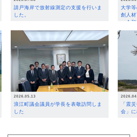
請戸海岸で放射線測定の支援を行いま
大学等
した。
創人材
～令和
2026.05.13
2026.04
浪江町議会議員が学長を表敬訪問しま
「震災
した
会」に