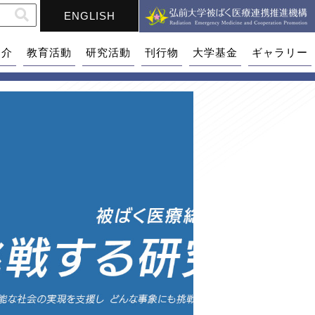
ENGLISH
紹介
教育活動
研究活動
刊行物
大学基金
ギャラリー