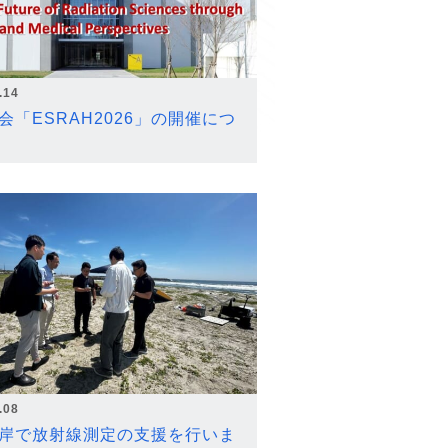
.14
会「ESRAH2026」の開催につ
.08
岸で放射線測定の支援を行いま