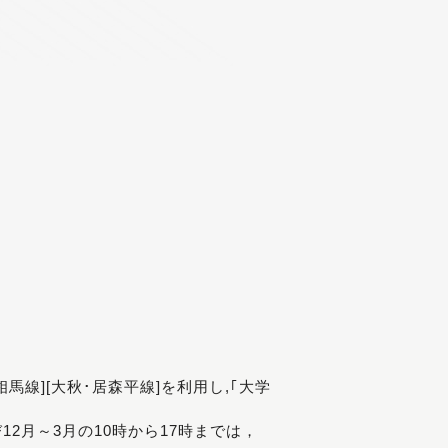
[相馬線][大秋･居森平線]を利用し,｢大学
び12月～3月の10時から17時までは，