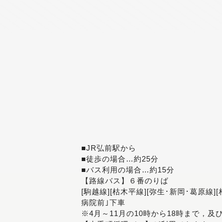
■JR弘前駅から
■徒歩の場合…約25分
■バス利用の場合…約15分
【路線バス】６番のりば
[駒越線][枯木平線][弥生･新岡･葛原線]
病院前｣下車
※4月～11月の10時から18時まで，及