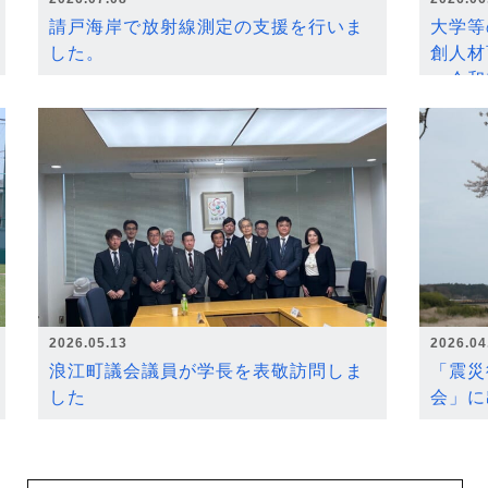
請戸海岸で放射線測定の支援を行いま
大学等
した。
創人材
～令和
2026.05.13
2026.04
浪江町議会議員が学長を表敬訪問しま
「震災
した
会」に