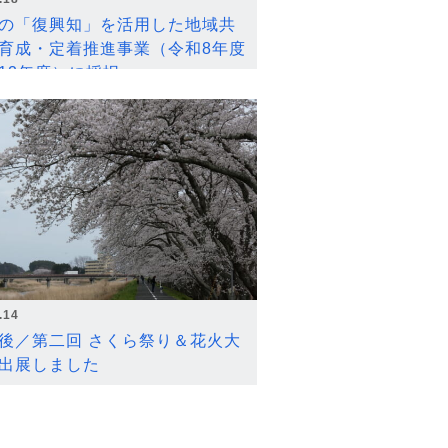
の「復興知」を活用した地域共
育成・定着推進事業（令和8年度
12年度）に採択
.14
後／第二回 さくら祭り＆花火大
出展しました