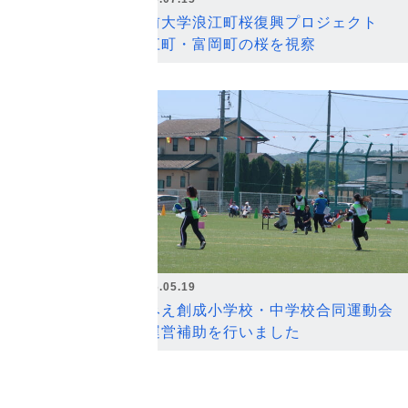
弘前大学浪江町桜復興プロジェクト
浪江町・富岡町の桜を視察
2026.05.19
なみえ創成小学校・中学校合同運動会
の運営補助を行いました